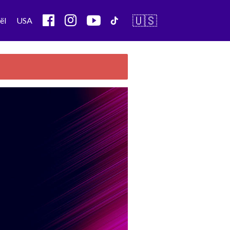
🇺🇸
ël
USA