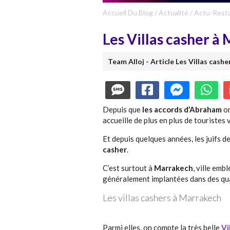
Accueil Du Blog
/
Actualité
/
Actu-Rest
Les Villas casher à
Team Alloj - Article Les Villas cashe
Depuis que
les accords d’Abraham
on
accueille de plus en plus de touristes
Et depuis quelques années, les juifs d
casher
.
C’est surtout à
Marrakech
, ville em
généralement implantées dans des quar
Les villas cashers à Marrakech
Parmi elles, on compte la très belle
Vi