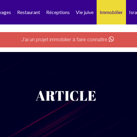
yages
Restaurant
Réceptions
Vie juive
Immobilier
Isra
J'ai un projet immobilier à faire connaître