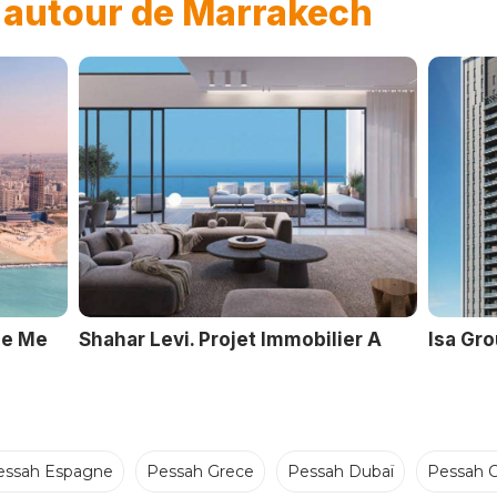
n
autour de Marrakech
ue Me
Shahar Levi. Projet Immobilier A
Isa Gr
essah Espagne
Pessah Grece
Pessah Dubaï
Pessah C