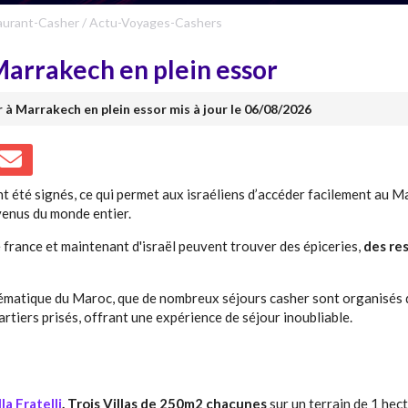
aurant-Casher
/
Actu-Voyages-Cashers
 Marrakech en plein essor
r à Marrakech en plein essor mis à jour le 06/08/2026
t été signés, ce qui permet aux israéliens d’accéder facilement au 
 venus du monde entier.
e france et maintenant d'israël peuvent trouver des épiceries,
des re
blématique du Maroc, que de nombreux séjours casher sont organisés d
tiers prisés, offrant une expérience de séjour inoubliable.
lla Fratelli
.
Trois Villas de 250m2 chacunes
sur un terrain de 1 hect