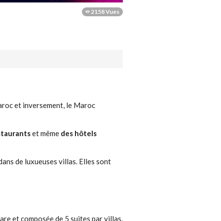
2158 Vues
Maroc et inversement, le Maroc
staurants
et même
des hôtels
ans de luxueuses villas. Elles sont
are et composée de 5 suites par villas.