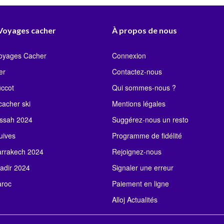
pagne
Pessah Grece
Pessah Dubaï
 Voyages cacher
À propos de nous
Voyages Cacher
Connexion
er
Contactez-nous
uccot
Qui sommes-nous ?
acher ski
Mentions légales
ssah 2024
Suggérez-nous un resto
uives
Programme de fidélité
rrakech 2024
Rejoignez-nous
adir 2024
Signaler une erreur
roc
Paiement en ligne
Alloj Actualités