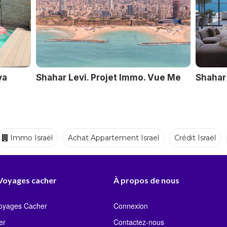
ya
Shahar Levi. Projet Immo. Vue Me
Shahar 
Immo Israël
Achat Appartement Israel
Crédit Israël
Ecoles
Crèches
Traiteurs
 Voyages cacher
À propos de nous
Voyages Cacher
Connexion
er
Contactez-nous