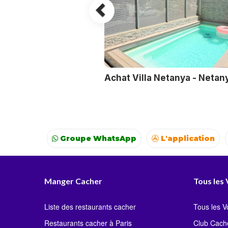
Achat Villa Netanya - Netan
Groupe WhatsApp
L'application
Voyages
Colonies
Resto autour de moi
Manger Cacher
Tous les
Liste des restaurants cacher
Tous les 
Restaurants cacher à Paris
Club Cach