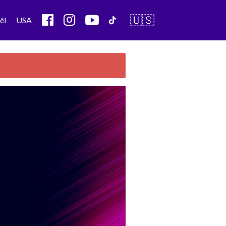
🇺🇸
ël
USA