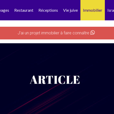
yages
Restaurant
Réceptions
Vie juive
Immobilier
Isra
J'ai un projet immobilier à faire connaître