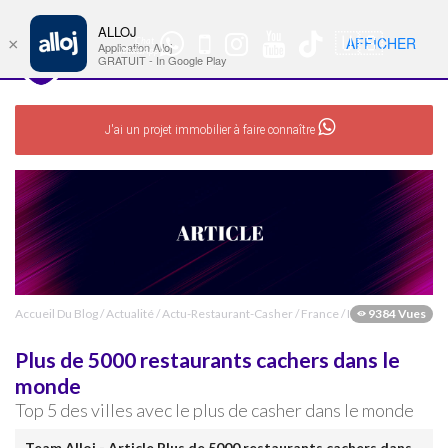
ALLOJ
MENU
🇺🇸
AFFICHER
×
Chat
Nav
Application Alloj
WhatsApp
GRATUIT - In Google Play
J'ai un projet immobilier à faire connaître
Accueil Du Blog
/
Actualité
/
Actu-Restaurant-Casher
/
France
/
Israel
9384 Vues
Plus de 5000 restaurants cachers dans le
monde
Top 5 des villes avec le plus de casher dans le monde
Team Alloj - Article Plus de 5000 restaurants cachers dans