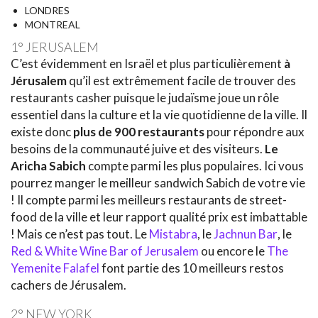
LONDRES
MONTREAL
1° JERUSALEM
C’est évidemment en Israël et plus particulièrement
à
Jérusalem
qu’il est extrêmement facile de trouver des
restaurants casher puisque le judaïsme joue un rôle
essentiel dans la culture et la vie quotidienne de la ville. Il
existe donc
plus de 900 restaurants
pour répondre aux
besoins de la communauté juive et des visiteurs.
Le
Aricha Sabich
compte parmi les plus populaires. Ici vous
pourrez manger le meilleur sandwich Sabich de votre vie
! Il compte parmi les meilleurs restaurants de street-
food de la ville et leur rapport qualité prix est imbattable
! Mais ce n’est pas tout. Le
Mistabra
, le
, le
Red & White Wine Bar of Jerusalem
ou encore le
The
Yemenite Falafel
font partie des 10 meilleurs restos
cachers de Jérusalem.
2° NEW YORK