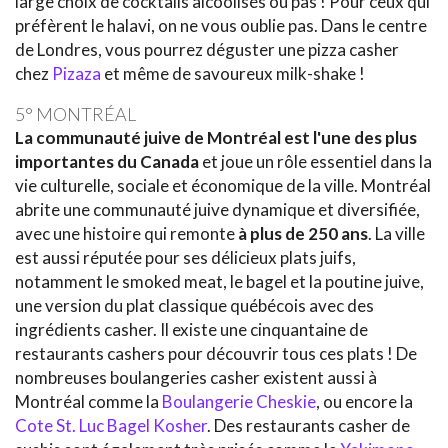
large choix de cocktails alcoolisés ou pas ! Pour ceux qui
préfèrent le halavi, on ne vous oublie pas. Dans le centre
de Londres, vous pourrez déguster une pizza casher
chez
Pizaza
et même de savoureux milk-shake !
5° MONTRÉAL
La communauté juive de Montréal est l'une des plus
importantes du Canada
et joue un rôle essentiel dans la
vie culturelle, sociale et économique de la ville. Montréal
abrite une communauté juive dynamique et diversifiée,
avec une histoire qui remonte
à plus de 250 ans
. La ville
est aussi réputée pour ses délicieux plats juifs,
notamment le smoked meat, le bagel et la poutine juive,
une version du plat classique québécois avec des
ingrédients casher. Il existe une cinquantaine de
restaurants cashers pour découvrir tous ces plats ! De
nombreuses boulangeries casher existent aussi à
Montréal comme la
Boulangerie Cheskie
, ou encore la
Cote St. Luc Bagel Kosher
. Des restaurants casher de