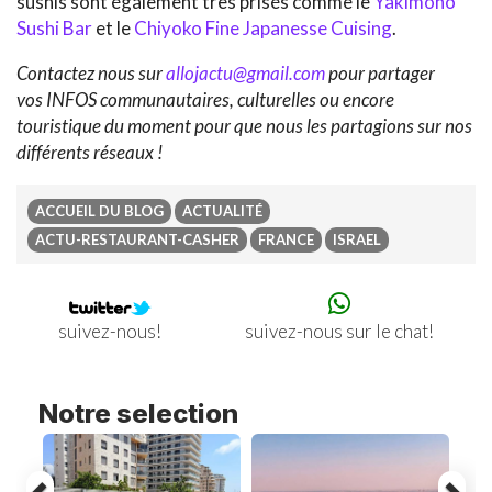
sushis sont également très prisés comme le
Yakimono
Sushi Bar
et le
Chiyoko Fine Japanesse Cuising
.
Contactez nous sur
allojactu@gmail.com
pour partager
vos INFOS communautaires, culturelles ou encore
touristique du moment pour que nous les partagions sur nos
différents réseaux !
ACCUEIL DU BLOG
ACTUALITÉ
ACTU-RESTAURANT-CASHER
FRANCE
ISRAEL
Previous
Ne
suivez-nous sur le chat!
suivez-nous!
Notre selection