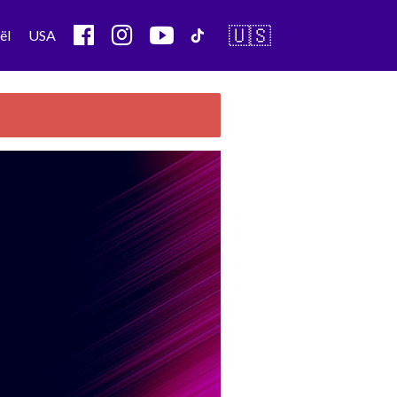
🇺🇸
ël
USA