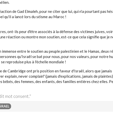
aélien.
ction de Gad Elmaleh, pour ne citer que lui, qui n'a pourtant pas hés
el qu'il a lancé lors du séisme au Maroc !
, ont-ils peur d'être associés à la défense des victimes juives, voire 
ne réaction ou montre mon soutien, est-ce que cela signifie que je n
n immense entre le soutien au peuple palestinien et le Hamas, deux r
personnes qu'Israël se bat pour nous, pour nos valeurs, pour notre h
 se reproduise plus à l'échelle mondiale !
se de Cambridge ont pris position en faveur d'Israël, alors que jamais
r explain, never complain" (jamais d'explications, jamais de plaintes),
 bébés, des femmes, des enfants, des familles entières chez elles. P
dit mot consent."
SRAEL