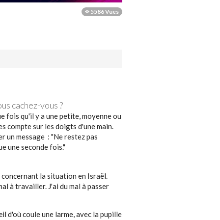
5586 Vues
vous cachez-vous ?
e fois qu'il y a une petite, moyenne ou
es compte sur les doigts d'une main.
sser un message : "Ne restez pas
ue une seconde fois."
concernant la situation en Israël.
l à travailler. J'ai du mal à passer
l d'où coule une larme, avec la pupille