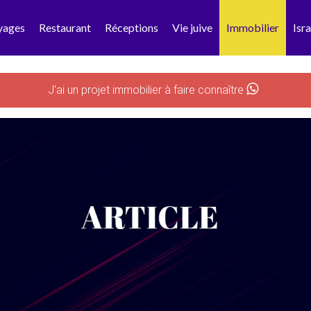
yages
Restaurant
Réceptions
Vie juive
Immobilier
Isra
J'ai un projet immobilier à faire connaître