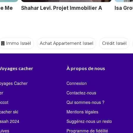
ue Me
Shahar Levi. Projet Immobilier A
Isa Gr
Immo Israël
Achat Appartement Israel
Crédit Israël
Ecoles
Crèches
Traiteurs
 Voyages cacher
À propos de nous
Voyages Cacher
Connexion
er
Contactez-nous
uccot
Qui sommes-nous ?
acher ski
Mentions légales
ssah 2024
Suggérez-nous un resto
uives
Programme de fidélité