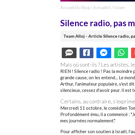
Accueil Du Blog
/
Actualité
/
Israel
Silence radio, pas 
Team Alloj - Article Silence radio, 
Mais où sont-ils ? Les artistes, l
RIEN ! Silence radio ! Pas la moindre 
grande cause, on les entend... Le mon
Arthur, l'animateur populaire, s'est di
silencieux, cessez d'avoir peur. Il es
Certains, au contraire, s'exprime
Mercredi 11 octobre, le comédien Tomer
Profondément ému, il a commencé : "Je p
mes journées normalement."
Pour afficher son soutien à Israël, l'