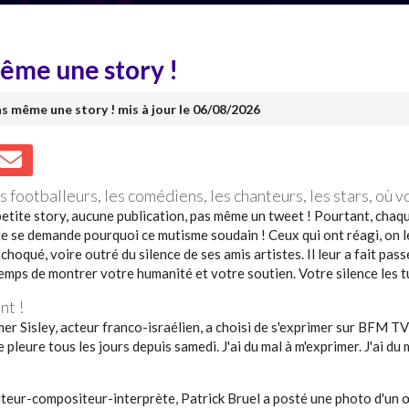
même une story !
pas même une story ! mis à jour le 06/08/2026
es footballeurs, les comédiens, les chanteurs, les stars, où 
petite story, aucune publication, pas même un tweet ! Pourtant, chaqu
de se demande pourquoi ce mutisme soudain ! Ceux qui ont réagi, on l
t choqué, voire outré du silence de ses amis artistes. Il leur a fait pa
t temps de montrer votre humanité et votre soutien. Votre silence les t
nt !
 Sisley, acteur franco-israélien, a choisi de s'exprimer sur BFM TV 
leure tous les jours depuis samedi. J'ai du mal à m'exprimer. J'ai du ma
auteur-compositeur-interprète, Patrick Bruel a posté une photo d'un œi