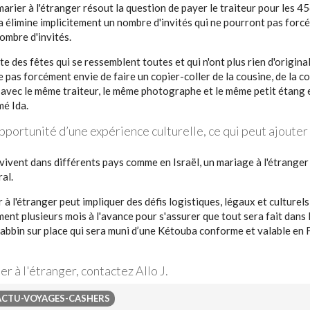
 marier à l'étranger résout la question de payer le traiteur pour les 4
a élimine implicitement un nombre d'invités qui ne pourront pas forcé
nombre d'invités.
 des fêtes qui se ressemblent toutes et qui n'ont plus rien d'origina
e pas forcément envie de faire un copier-coller de la cousine, de la co
, avec le même traiteur, le même photographe et le même petit étang e
mé Ida.
opportunité d’une expérience culturelle, ce qui peut ajoute
e vivent dans différents pays comme en Israël, un mariage à l'étrang
al.
 à l'étranger peut impliquer des défis logistiques, légaux et culturels,
ent plusieurs mois à l'avance pour s'assurer que tout sera fait dans l
Rabbin sur place qui sera muni d’une Kétouba conforme et valable en Fr
er à l'étranger, contactez Allo J.
ACTU-VOYAGES-CASHERS