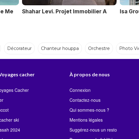
ue Me
Shahar Levi. Projet Immobilier A
Isa Gr
Décorateur
Chanteur houppa
Orchestre
Photo Vi
ppa
Orchestre
 Voyages cacher
À propos de nous
Voyages Cacher
Connexion
er
Contactez-nous
uccot
Qui sommes-nous ?
acher ski
Mentions légales
ssah 2024
Suggérez-nous un resto