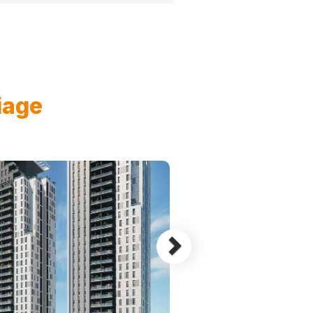
Next
iage