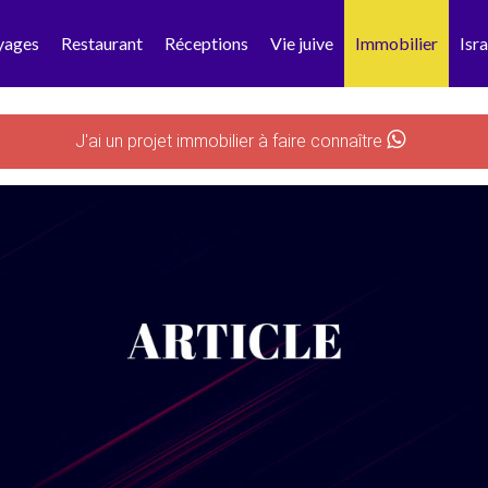
yages
Restaurant
Réceptions
Vie juive
Immobilier
Isra
J'ai un projet immobilier à faire connaître