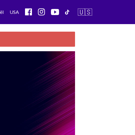
🇺🇸
ël
USA