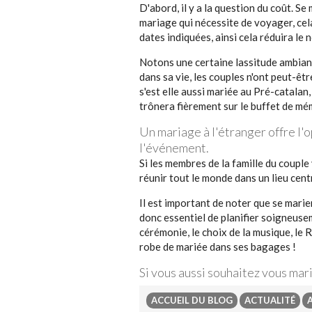
D'abord, il y a la question du coût. Se
mariage qui nécessite de voyager, cel
dates indiquées, ainsi cela réduira le 
Notons une certaine lassitude ambiante
dans sa vie, les couples n'ont peut-êtr
s'est elle aussi mariée au Pré-catalan
trônera fièrement sur le buffet de mé
Un mariage à l'étranger offre l'
l'événement.
Si les membres de la famille du coupl
réunir tout le monde dans un lieu centr
Il est important de noter que se marier
donc essentiel de planifier soigneusem
cérémonie, le choix de la musique, le 
robe de mariée dans ses bagages !
Si vous aussi souhaitez vous mari
ACCUEIL DU BLOG
ACTUALITÉ