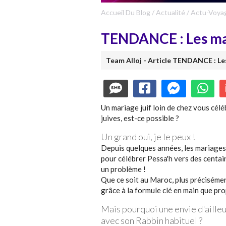
Accueil Du Blog
/
Actualité
/
Actu-Voya
TENDANCE : Les mari
Team Alloj - Article TENDANCE : Les 
Un mariage juif loin de chez vous célé
juives, est-ce possible ?
Un grand oui, je le peux !
Depuis quelques années, les mariages 
pour célébrer Pessa'h vers des centain
un problème !
Que ce soit au Maroc, plus précisément
grâce à la formule clé en main que pro
Mais pourquoi une envie d'ailleur
avec son Rabbin habituel ?