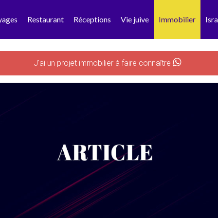
yages
Restaurant
Réceptions
Vie juive
Immobilier
Isra
J'ai un projet immobilier à faire connaître