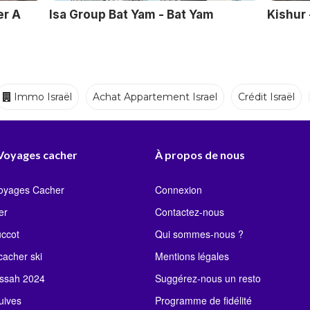
er A
Isa Group Bat Yam - Bat Yam
Kishur 
Immo Israël
Achat Appartement Israel
Crédit Israël
Ecoles
Crèches
Traiteurs
 Voyages cacher
À propos de nous
Voyages Cacher
Connexion
er
Contactez-nous
uccot
Qui sommes-nous ?
acher ski
Mentions légales
ssah 2024
Suggérez-nous un resto
uives
Programme de fidélité