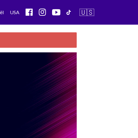
🇺🇸
ël
USA