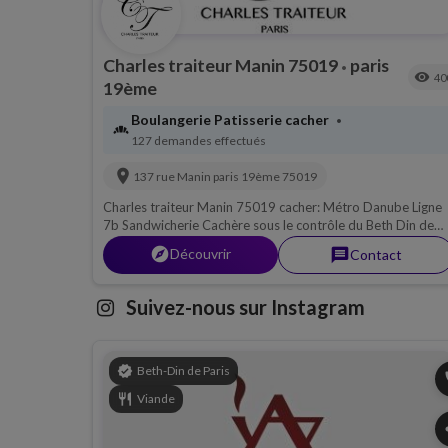
Charles traiteur Manin 75019
paris
•
visibility
40
19ème
Boulangerie Patisserie cacher
•
bakery_dining
127 demandes effectués
location_on
137 rue Manin
paris 19ème
75019
Charles traiteur Manin 75019 cacher: Métro Danube Ligne
7b Sandwicherie Cachère sous le contrôle du Beth Din de
Paris, Viande; Traiteur charles à paris 75019
explorer
Découvrir
message
Contact
Suivez-nous sur Instagram
verified
Beth-Din de Paris
p
restaurant
Viande
s