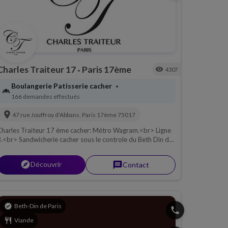
Charles Traiteur 17
Paris 17ème
visibility
4307
•
Boulangerie Patisserie cacher
•
bakery_dining
166 demandes effectués
location_on
47 rue Jouffroy d'Abbans.
Paris 17ème
75017
harles Traiteur 17 ème cacher: Métro Wagram.<br> Ligne
.<br> Sandwicherie cacher sous le controle du Beth Din de
aris, Viande.
explorer
Découvrir
message
Contact
verified
Beth-Din de Paris
phone
restaurant
Viande