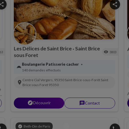
hare
share
Les Délices de Saint Brice
Saint Brice
•
visibility
63
3803
sous Foret
Boulangerie Patisserie cacher
•
bakery_dining
140 demandes effectués
Centre Cial Vergers, 95350 Saint-Brice-sous-Forêt
Saint
location_on
Brice sous Foret
95350
e
A
<
explorer
Découvrir
message
Contact
P
verified
Beth-Din de Paris
hone
phone