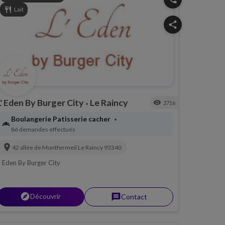
restaurant
Lait
share
L' Eden By Burger City
Le Raincy
visibility
2716
•
Boulangerie Patisserie cacher
•
bakery_dining
86 demandes effectués
location_on
42 allée de Montfermeil
Le Raincy
93340
' Eden By Burger City
explorer
Découvrir
message
Contact