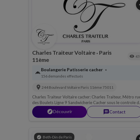
s
Charles Traiteur Voltaire
Paris
•
visibility
47
11ème
Boulangerie Patisserie cacher
•
bakery_dining
156 demandes effectués
location_on
244 Boulevard Voltaire
Paris 11ème
75011
Charles Traiteur Voltaire cacher: Charles Traiteur, Métro ru
des Boulets Ligne 9 Sandwicherie Cacher sous le controle du
Beth Din de Paris, Viande
explorer
Découvrir
message
Contact
verified
Beth-Din de Paris
p