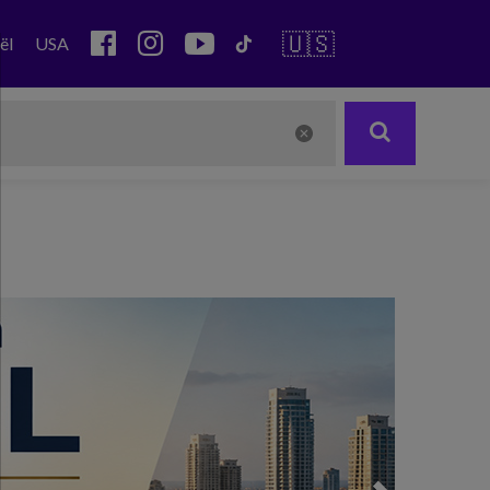
🇺🇸
ël
USA
Next