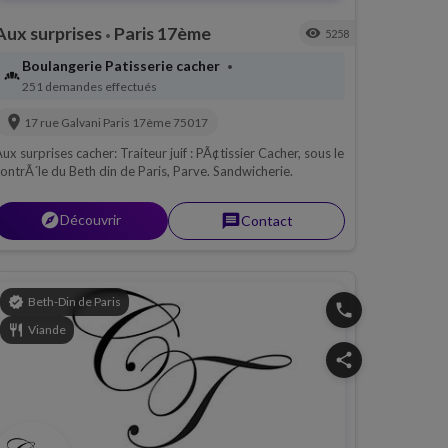
Aux surprises
Paris 17ème
visibility
5258
•
Boulangerie Patisserie cacher
•
bakery_dining
251 demandes effectués
location_on
17 rue Galvani
Paris 17ème
75017
ux surprises cacher: Traiteur juif : PÃ¢tissier Cacher, sous le
ontrÃ´le du Beth din de Paris, Parve. Sandwicherie.
explorer
Découvrir
message
Contact
verified
Beth-Din de Paris
phone
restaurant
Viande
share