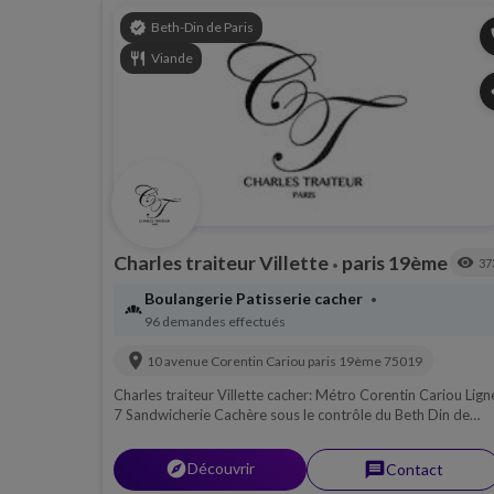
verified
Beth-Din de Paris
p
restaurant
Viande
s
Charles traiteur Villette
paris 19ème
visibility
37
•
Boulangerie Patisserie cacher
•
bakery_dining
96 demandes effectués
location_on
10 avenue Corentin Cariou
paris 19ème
75019
Charles traiteur Villette cacher: Métro Corentin Cariou Lign
7 Sandwicherie Cachère sous le contrôle du Beth Din de
Paris, Viande; Charle traiteur cacher à la villette pour mieux
vous servir!
explorer
Découvrir
message
Contact