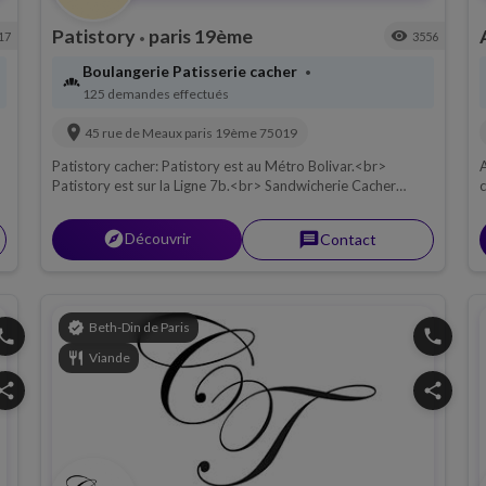
Patistory
paris 19ème
visibility
17
3556
•
Boulangerie Patisserie cacher
•
bakery_dining
125 demandes effectués
location_on
45 rue de Meaux
paris 19ème
75019
Patistory cacher: Patistory est au Métro Bolivar.<br>
A
Patistory est sur la Ligne 7b.<br> Sandwicherie Cacher
c
Patistory, sous le controle du Beth din de Paris, viande.
explorer
Découvrir
message
Contact
verified
Beth-Din de Paris
hone
phone
restaurant
Viande
hare
share