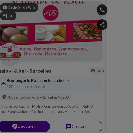
verified
Beth-Din de Paris
phone
restaurant
Lait
share
halavi & bel
Sarcelles
visibility
3428
•
Boulangerie Patisserie cacher
•
bakery_dining
197 demandes effectués
location_on
78 avenue Paul Valéry.
Sarcelles
95200
alavi & bel cacher: Métro Garges-Sarcelles.<br>RER D.
r> Sandwicherie Cacher sous la surveillance du Rav
ottemberg, Lait.<br>Restaurant cacher Sarcelles.
explorer
Découvrir
message
Contact