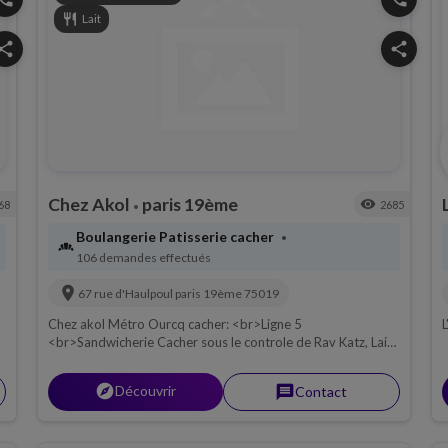
restaurant
Lait
hare
share
Chez Akol
paris 19ème
visibility
68
2685
•
Boulangerie Patisserie cacher
•
bakery_dining
106 demandes effectués
location_on
67 rue d'Haulpoul
paris 19ème
75019
Chez akol Métro Ourcq cacher: <br>Ligne 5
L
<br>Sandwicherie Cacher sous le controle de Rav Katz, Lait.
<br>Restaurant cacher halavi pur beurre.
explorer
Découvrir
message
Contact