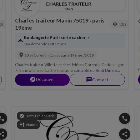
Charles traiteur Manin 75019
paris
•
visibility
03
4029
19ème
Boulangerie Patisserie cacher
•
bakery_dining
104 demandes effectués
location_on
10 av Corentin Cariou
paris 19ème
75019
Charles traiteur Villette cacher: Métro Corentin Cariou Ligne
C
7. Sandwicherie Cachère sous le contrôle du Beth Din de
7
Paris, Viande; Charles traiteur cacher à la villette pour mieux
explorer
Découvrir
message
Contact
P
vous servir!
v
verified
Beth-Din de Paris
hone
phone
restaurant
Viande
hare
share