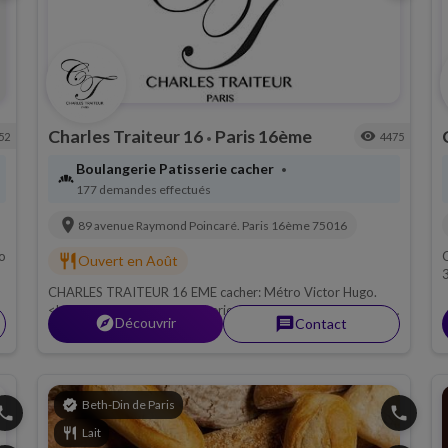
Charles Traiteur 16
Paris 16ème
visibility
52
4475
•
Boulangerie Patisserie cacher
•
bakery_dining
177 demandes effectués
location_on
89 avenue Raymond Poincaré.
Paris 16ème
75016
ro
C
restaurant
Ouvert en Août
3
CHARLES TRAITEUR 16 EME cacher: Métro Victor Hugo.
P
<br> Ligne 2.<br> Sandwicherie Cacher sous le controle du
explorer
Découvrir
message
Contact
Beth Din de Paris, Viande.
verified
Beth-Din de Paris
hone
phone
restaurant
Lait