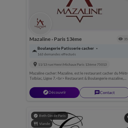
Mazaline
Paris 13ème
visibility
35
•
Boulangerie Patisserie cacher
•
bakery_dining
163 demandes effectués
location_on
11/13 rue Henri Michaux
Paris 13ème
75013
Mazaline cacher: Mazaline, est le restaurant cacher du Mét
Tolbiac, Ligne 7.<br> Restaurant & Boulangerie mazaline,
Cacher sous le controle du Beth Din de Paris, sandwich sur
mesure.
explorer
Découvrir
message
Contact
verified
Beth-Din de Paris
p
restaurant
Viande