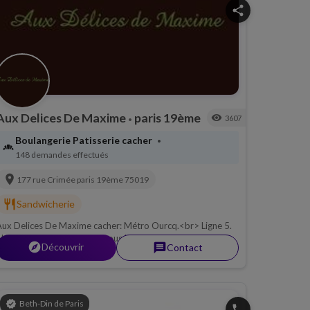
share
Aux Delices De Maxime
paris 19ème
visibility
3607
•
Boulangerie Patisserie cacher
•
bakery_dining
148 demandes effectués
location_on
177 rue Crimée
paris 19ème
75019
restaurant
Sandwicherie
ux Delices De Maxime cacher: Métro Ourcq.<br> Ligne 5.
br> Sandwicherie Cacher sous le controle du Beth Din de
explorer
Découvrir
message
Contact
aris.
verified
Beth-Din de Paris
phone