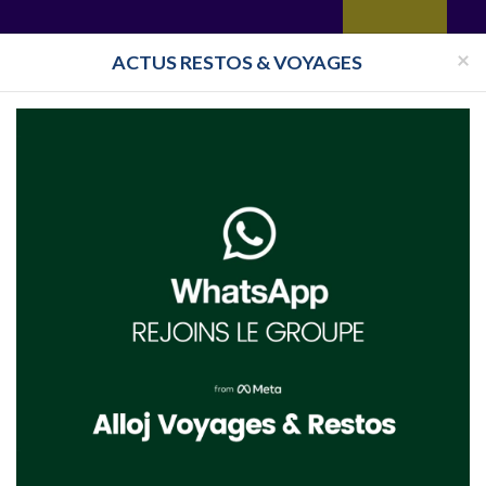
yages
Restaurant
Réceptions
Vie juive
Immobilier
Isra
×
ACTUS RESTOS & VOYAGES
acher Île-de-France
Beth-Din de Paris
ie cacher Beth-Din de Paris actuel
is du moment