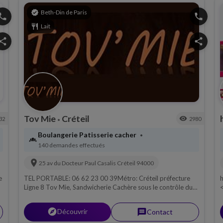
verified
Beth-Din de Paris
hone
phone
restaurant
Lait
hare
share
Tov Mie
Créteil
visibility
32
2980
•
Boulangerie Patisserie cacher
•
bakery_dining
140 demandes effectués
location_on
25 av du Docteur Paul Casalis
Créteil
94000
e
TEL PORTABLE: 06 62 23 00 39Métro: Créteil préfecture
h
Ligne 8 Tov Mie, Sandwicherie Cachère sous le contrôle du
<b
Beth Din de Paris, Viande
R
explorer
Découvrir
message
Contact