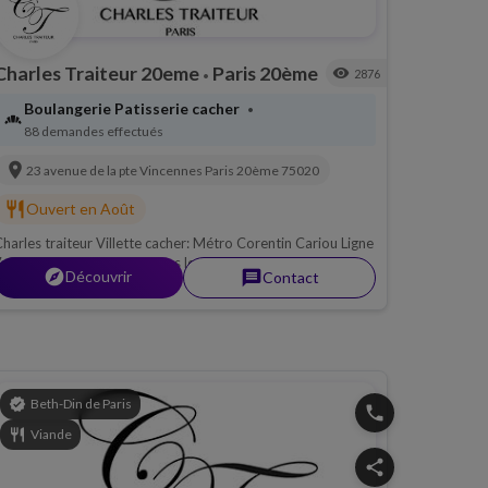
Charles Traiteur 20eme
Paris 20ème
visibility
2876
•
Boulangerie Patisserie cacher
•
bakery_dining
88 demandes effectués
location_on
23 avenue de la pte Vincennes
Paris 20ème
75020
restaurant
Ouvert en Août
harles traiteur Villette cacher: Métro Corentin Cariou Ligne
. Sandwicherie Cachère sous le contrôle du Beth Din de
explorer
Découvrir
message
Contact
aris, Viande; Charle traiteur cacher à la villette pour mieux
ous servir!
verified
Beth-Din de Paris
phone
restaurant
Viande
share