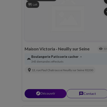
restaurant
Lait
s
Maison Victoria
Neuilly sur Seine
visibility
57
•
Boulangerie Patisserie cacher
•
bakery_dining
345 demandes effectués
location_on
13, rue Paul Chatrousse
Neuilly sur Seine
92200
explorer
Découvrir
message
Contact