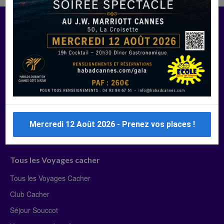
Manger Cacher
Liste des restaurants cacher
Restaurants cacher à Paris
Restaurants cacher à Deauville
Restaurants cacher à Lyon
Restaurants cacher à Marseille
Mercredi 12 Août 2026 - Prenez vos places !
Restaurants cacher Dubaï
Tous les Voyages cacher
Tous les Voyages Cacher
Club Cacher
Séjour Souccot