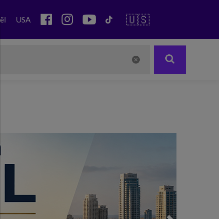
🇺🇸
ël
USA
Next