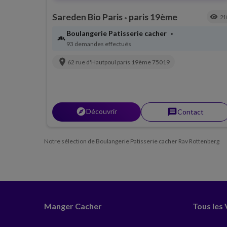
Sareden Bio Paris
paris 19ème
visibility
21
•
Boulangerie Patisserie cacher
•
bakery_dining
93 demandes effectués
location_on
62 rue d'Hautpoul
paris 19ème
75019
explorer
Découvrir
message
Contact
Notre sélection de Boulangerie Patisserie cacher Rav Rottenberg
Manger Cacher
Tous les