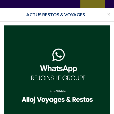
yages
Restaurant
Réceptions
Vie juive
Immobilier
Isra
×
ACTUS RESTOS & VOYAGES
rg
rie cacher Rav Rottenberg