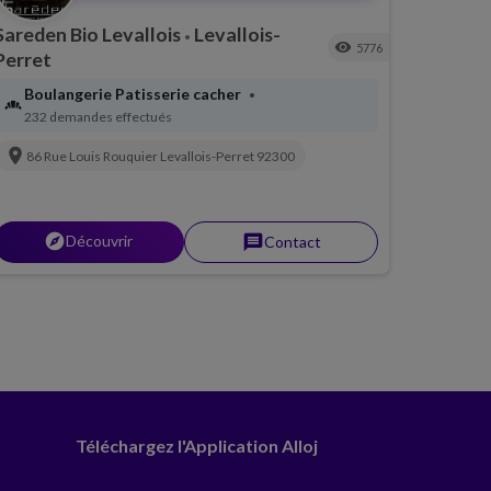
Sareden Bio Levallois
Levallois-
•
visibility
5776
Perret
Boulangerie Patisserie cacher
•
bakery_dining
232 demandes effectués
location_on
86 Rue Louis Rouquier
Levallois-Perret
92300
explorer
Découvrir
message
Contact
Téléchargez l'Application Alloj