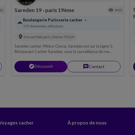
Sareden 19
paris 19ème
visibility
82
3933
•
Boulangerie Patisserie cacher
•
bakery_dining
173 demandes effectués
location_on
54 rue Petit
paris 19ème
75019
Sareden cacher: Métro Ourcq. Sareden est sur la Ligne 5.
Réstaurant Cacher Sareden, sous la surveillance de rav
Rottenberg, Viande.
explorer
Découvrir
message
Contact
 Voyages cacher
À propos de nous