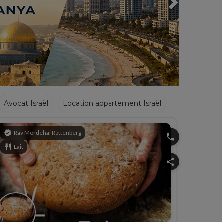
Avocat Israël
Location appartement Israël
verified
Rav Mordehai Rottenberg
phone
restaurant
Lait
share