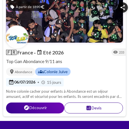
sell
À partir de 1890
euro
share
🇫🇷
France
Eté 2026
event
visibility
233
•
Top Gan Abondance 9/11 ans
location_on
groups
Colonie Juive
Abondance
event_available
06/07/2026
15 jours
•
schedule
Notre colonie cacher pour enfants à Abondance est un séjour
amusant, actif et sécurisé pour les enfants. Ils seront encadrés par des
moniteurs expérimentés et sympathiques, qui leur donneront
l’occasion de s’amuser, rigoler, prier et participer à des activités
explore
Découvrir
calculate
Devis
aventureuses. Top Gan les accueille du 6 au 21 Juillet 2026.