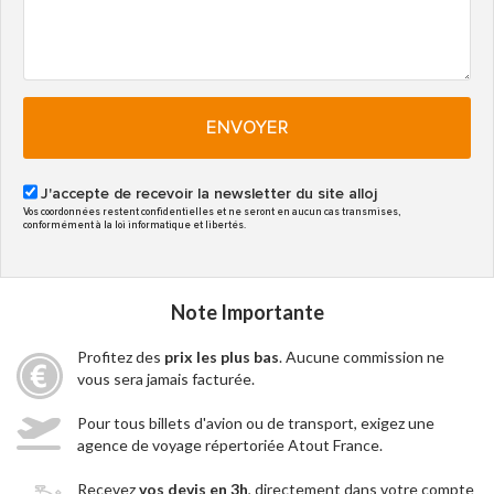
ENVOYER
J'accepte de recevoir la newsletter du site alloj
Vos coordonnées restent confidentielles et ne seront en aucun cas transmises,
conformément à la loi informatique et libertés.
Note Importante
Profitez des
prix les plus bas
. Aucune commission ne
vous sera jamais facturée.
Pour tous billets d'avion ou de transport, exigez une
agence de voyage répertoriée Atout France.
Recevez
vos devis en 3h
, directement dans votre compte