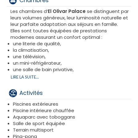
Chambres
Les enfants âgés de 4 à 12 ans profitent d’un
Kids
Club complet
Les chambres d’
, animé par une équipe
El Olivar Palace
se distinguent par
professionnelle, permettant aux parents de se
leurs volumes généreux, leur luminosité naturelle et
détendre en toute sérénité.
leur parfaite adaptation aux séjours en famille.
Places limités - 7 jours/6nuits
Elles sont toutes équipées de prestations
modernes assurant un confort optimal :
une literie de qualité,
la climatisation,
une télévision,
un mini-réfrigérateur,
une salle de bain privative,
un balcon ou une terrasse selon disponibilité.
LIRE LA SUITE...
Pensées pour offrir calme et détente, elles
proposent des superficies variant en moyenne de
Activités
34 m² à 72 m²
, selon la catégorie choisie.
Piscines extérieures
Piscine intérieure chauffée
Aquaparc avec toboggans
Salle de sport équipée
Terrain multisport
Ping-pong