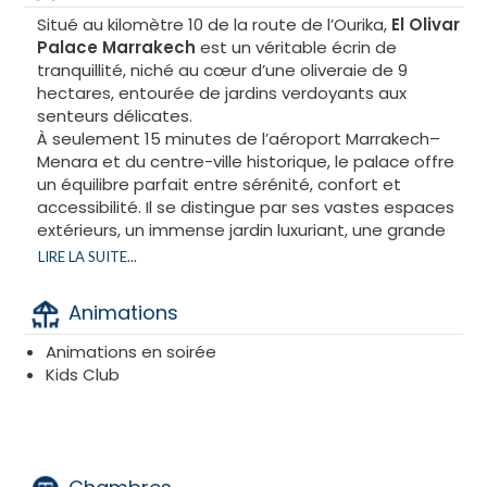
Situé au kilomètre 10 de la route de l’Ourika,
El Olivar
Palace Marrakech
est un véritable écrin de
tranquillité, niché au cœur d’une oliveraie de 9
hectares, entourée de jardins verdoyants aux
senteurs délicates.
À seulement 15 minutes de l’aéroport Marrakech–
Menara et du centre-ville historique, le palace offre
un équilibre parfait entre sérénité, confort et
accessibilité. Il se distingue par ses vastes espaces
extérieurs, un immense jardin luxuriant, une grande
piscine centrale, plusieurs bassins et un Aquaparc
LIRE LA SUITE...
dédié aux familles.
Animations
L’atmosphère y est apaisante, idéale pour se
ressourcer et savourer pleinement son séjour. Pour
Animations en soirée
votre bien-être, l’établissement met à disposition :
Kids Club
un Spa avec hammam, massages et soins,
une piscine intérieure chauffée,
une salle de sport entièrement équipée,
un salon de beauté (coiffure, onglerie, maquillage).