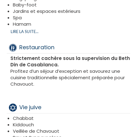
Baby-foot
Jardins et espaces extérieurs
Spa
Hamam
Massages & soins
LIRE LA SUITE...
Fitness
Congrès IA avec MHA Perf
Restauration
Congrès IA
Excursions et Pelerinage
Strictement cachère sous la supervision du Beth
Pelerinage des Tzadikim
Din de Casablanca.
Quad
Profitez d’un séjour d’exception et savourez une
Shouks
cuisine traditionnelle spécialement préparée pour
Chavouot.
Vie juive
Chabbat
Kiddouch
Veillée de Chavouot