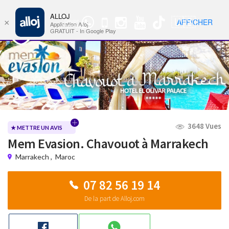
ALLOJ
MENU
🇺🇸
AFFICHER
×
Groupe
Nav
Application Alloj
WhatsApp
GRATUIT - In Google Play
3648 Vues
★ METTRE UN AVIS
Mem Evasion. Chavouot à Marrakech
Marrakech
,
Maroc
07 82 56 19 14
De la part de Alloj.com