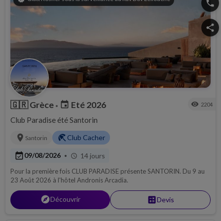
phone
share
🇬🇷
Grèce
Eté 2026
event
visibility
2204
•
Club Paradise été Santorin
location_on
beach_access
Club Cacher
Santorin
event_available
09/08/2026
14 jours
•
schedule
Pour la première fois CLUB PARADISE présente SANTORIN. Du 9 au
23 Août 2026 à l'hôtel Andronis Arcadia.
explore
Découvrir
calculate
Devis