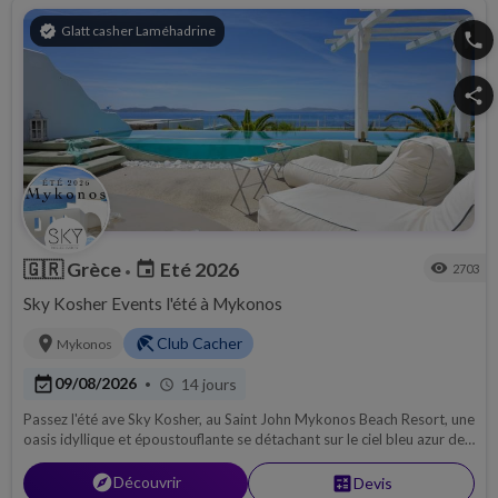
verified
Glatt casher Laméhadrine
phone
share
🇬🇷
Grèce
Eté 2026
event
visibility
2703
•
Sky Kosher Events l'été à Mykonos
location_on
beach_access
Club Cacher
Mykonos
event_available
09/08/2026
14 jours
•
schedule
Passez l'été ave Sky Kosher, au Saint John Mykonos Beach Resort, une
oasis idyllique et époustouflante se détachant sur le ciel bleu azur de
l'île de Mykonos.
explore
Découvrir
calculate
Devis