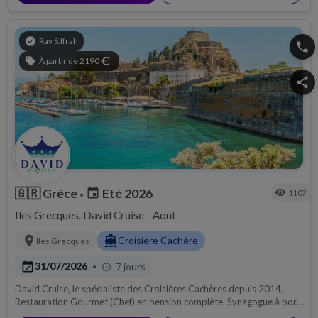
verified
Rav S.Ifrah
phone
sell
À partir de 2190
euro
share
🇬🇷
Grèce
Eté 2026
event
visibility
1107
•
Iles Grecques. David Cruise - Août
location_on
directions_boat
Croisière Cachère
Iles Grecques
event_available
31/07/2026
7 jours
•
schedule
David Cruise, le spécialiste des Croisières Cachères depuis 2014.
Restauration Gourmet (Chef) en pension complète. Synagogue à bord
avec Sefer Thora.