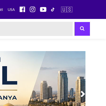
🇺🇸
ël
USA
Next