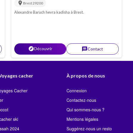
location_on
Brest
29200
Alexandre Baruch hevra kadisha à Brest.
explorer
Découvrir
message
Contact
 Voyages cacher
À propos de nous
Voyages Cacher
Connexion
er
Contactez-nous
uccot
Qui sommes-nous ?
acher ski
Mentions légales
ssah 2024
Suggérez-nous un resto