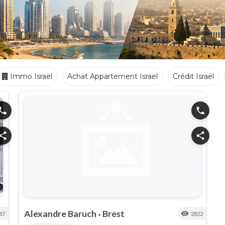
Immo Israël
Achat Appartement Israel
Crédit Israël
Ecoles
Crèches
Traiteurs
hone
phone
hare
share
Alexandre Baruch
Brest
visibility
87
2822
•