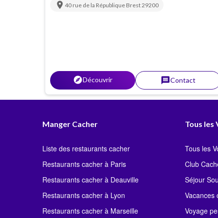
location_on
40 rue de la République
Brest
29200
explorer
Découvrir
message
Contact
Manger Cacher
Tous les
Liste des restaurants cacher
Tous les 
Restaurants cacher à Paris
Club Cach
Restaurants cacher à Deauville
Séjour So
Restaurants cacher à Lyon
Vacances c
Restaurants cacher à Marseille
Voyage pe