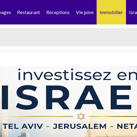
yages
Restaurant
Réceptions
Vie juive
Immobilier
Isra