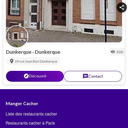
share
Dunkerque
Dunkerque
visibility
3236
•
location_on
19 rue Jean Bart
Dunkerque
explorer
Découvrir
message
Contact
Manger Cacher
Liste des restaurants cacher
Restaurants cacher à Paris