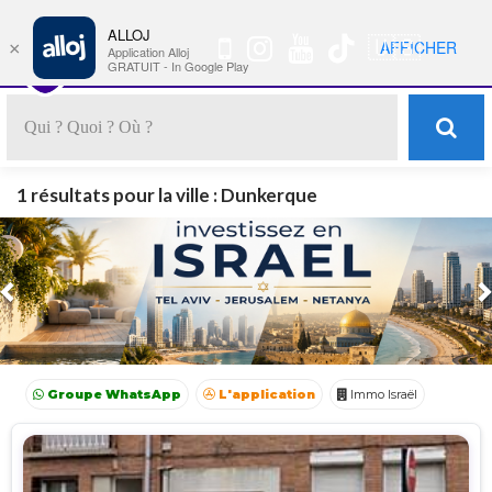
ALLOJ
MENU
🇺🇸
AFFICHER
×
Nav
Application Alloj
GRATUIT - In Google Play
1 résultats pour la ville : Dunkerque
Previous
Groupe WhatsApp
L'application
Immo Israël
Achat Appartement Israel
Crédit Israël
Avocat Israël