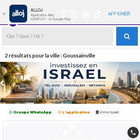
ALLOJ
MENU
🇺🇸
AFFICHER
×
Nav
Application Alloj
GRATUIT - In Google Play
2 résultats pour la ville : Goussainville
Previous
Groupe WhatsApp
L'application
Immo Israël
Achat Appartement Israel
Crédit Israël
Avocat Israël
phone