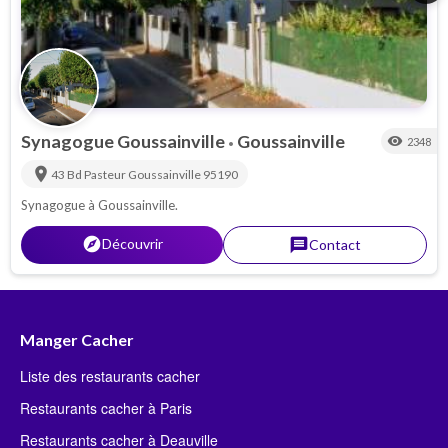
Synagogue Goussainville
Goussainville
visibility
2348
•
location_on
43 Bd Pasteur
Goussainville
95190
Synagogue à Goussainville.
explorer
Découvrir
message
Contact
Manger Cacher
Liste des restaurants cacher
Restaurants cacher à Paris
Restaurants cacher à Deauville