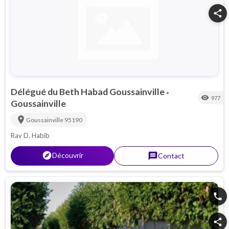
share
Délégué du Beth Habad Goussainville
•
visibility
977
Goussainville
location_on
Goussainville
95190
Rav D. Habib
explorer
Découvrir
message
Contact
phone
share