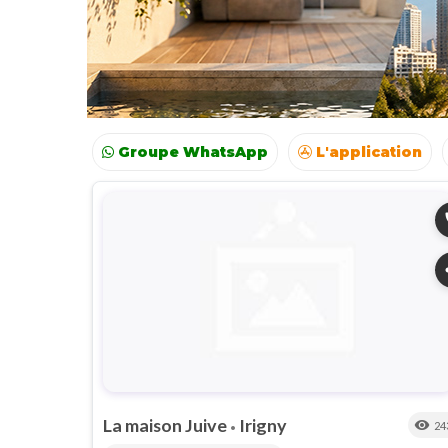
Groupe WhatsApp
L'application
Voyages
Colonies
Resto autour de moi
p
s
La maison Juive
Irigny
visibility
24
•