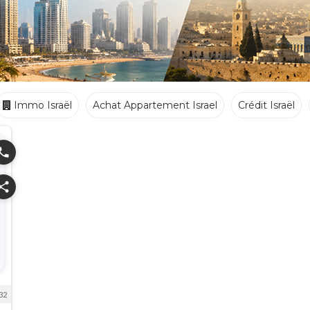
Immo Israël
Achat Appartement Israel
Crédit Israël
Ecoles
Crèches
Traiteurs
hone
hare
32