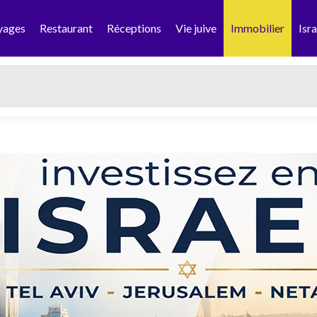
yages
Restaurant
Réceptions
Vie juive
Immobilier
Isra