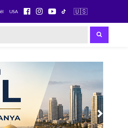
🇺🇸
ël
USA
Next