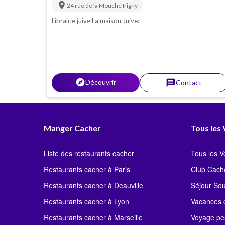
location_on
24 rue de la Mouche
Irigny
Librairie juive La maison Juive:
explorer
Découvrir
message
Contact
Manger Cacher
Tous les
Liste des restaurants cacher
Tous les 
Restaurants cacher à Paris
Club Cach
Restaurants cacher à Deauville
Séjour So
Restaurants cacher à Lyon
Vacances c
Restaurants cacher à Marseille
Voyage pe