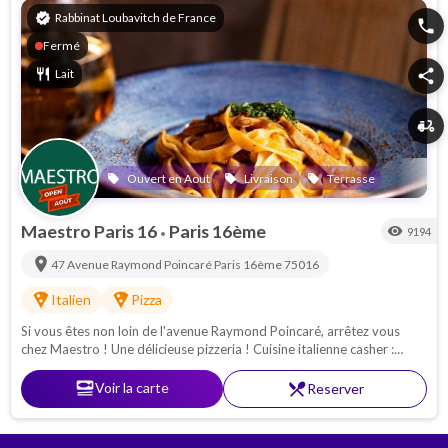
verified
Rabbinat Loubavitch de France
phone
Fermé
restaurant
Lait
share
delivery_dining
Ouvert en Aout
Livraison
Terrasse
local_offer
local_offer
local_offer
Maestro Paris 16
Paris 16ème
visibility
9194
•
location_on
47 Avenue Raymond Poincaré
Paris 16ème
75016
local_pizza
local_pizza
Italien
Pizza
Si vous êtes non loin de l'avenue Raymond Poincaré, arrêtez vous
chez Maestro ! Une délicieuse pizzeria ! Cuisine italienne casher :
Pâtes - pizzas - antipasti. Proche de la Porte Maillot
set_meal
Voir la carte
restaurant_menu
Reserver