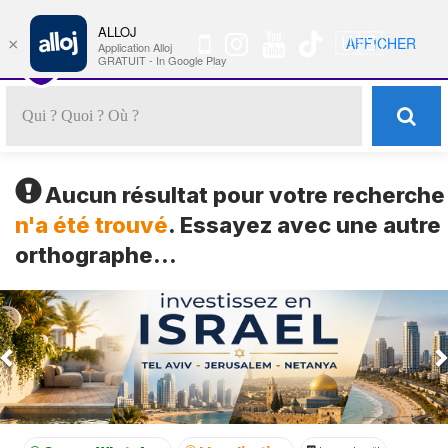
ALLOJ
MENU
🇺🇸
AFFICHER
×
Nav
Application Alloj
GRATUIT - In Google Play
Aucun résultat pour votre recherche
n'a été trouvé
. Essayez avec une autre
orthographe...
Previous