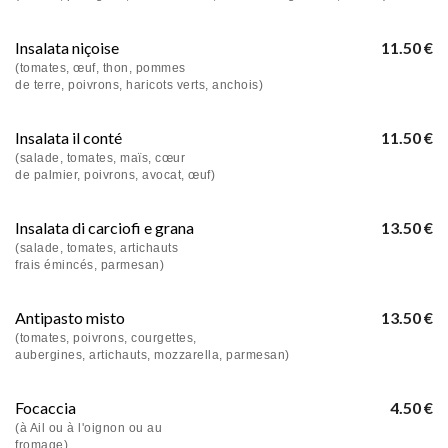
Insalata niçoise
11.50 €
(tomates, œuf, thon, pommes
de terre, poivrons, haricots verts, anchois)
Insalata il conté
11.50 €
(salade, tomates, maïs, cœur
de palmier, poivrons, avocat, œuf)
Insalata di carciofi e grana
13.50 €
(salade, tomates, artichauts
frais émincés, parmesan)
Antipasto misto
13.50 €
(tomates, poivrons, courgettes,
aubergines, artichauts, mozzarella, parmesan)
Focaccia
4.50 €
(à Ail ou à l'oignon ou au
fromage)