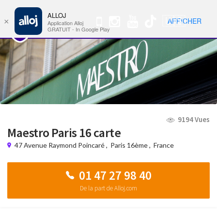
ALLOJ
MENU
🇺🇸
AFFICHER
×
Nav
Application Alloj
GRATUIT - In Google Play
9194 Vues
Maestro Paris 16 carte
47 Avenue Raymond Poincaré
,
Paris 16ème
,
France
01 47 27 98 40
De la part de Alloj.com