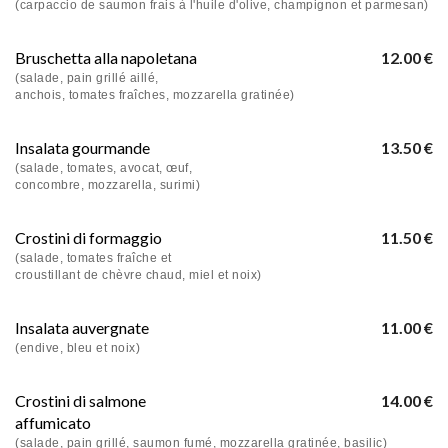
(carpaccio de saumon frais à l'huile d'olive, champignon et parmesan)
Bruschetta alla napoletana
12.00 €
(salade, pain grillé aillé,
anchois, tomates fraîches, mozzarella gratinée)
Insalata gourmande
13.50 €
(salade, tomates, avocat, œuf,
concombre, mozzarella, surimi)
Crostini di formaggio
11.50 €
(salade, tomates fraîche et
croustillant de chèvre chaud, miel et noix)
Insalata auvergnate
11.00 €
(endive, bleu et noix)
Crostini di salmone
14.00 €
affumicato
(salade, pain grillé, saumon fumé, mozzarella gratinée, basilic)