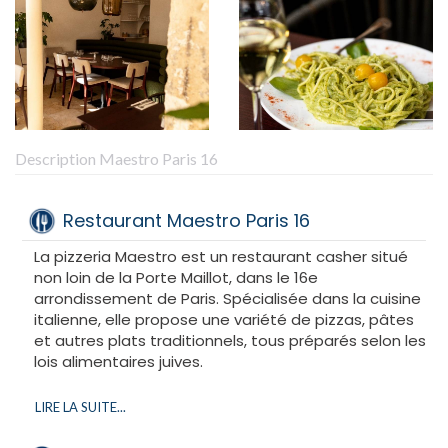
Description Maestro Paris 16
Restaurant Maestro Paris 16
La pizzeria Maestro est un restaurant casher situé
non loin de la Porte Maillot, dans le 16e
arrondissement de Paris. Spécialisée dans la cuisine
italienne, elle propose une variété de pizzas, pâtes
et autres plats traditionnels, tous préparés selon les
lois alimentaires juives.
Sa proximité avec le Palais des Congrès et les
LIRE LA SUITE...
hôtels environnants en fait un lieu apprécié des
visiteurs et des habitants du quartier à la recherche