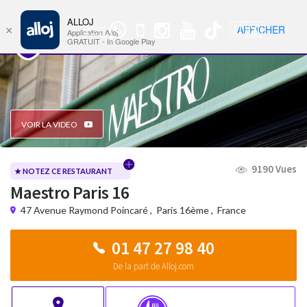
ALLOJ
MENU
🇺🇸
AFFICHER
×
Groupe
Nav
Application Alloj
WhatsApp
GRATUIT - In Google Play
VOIR LA VIDEO
9190 Vues
★ NOTEZ CE RESTAURANT
Maestro Paris 16
47 Avenue Raymond Poincaré
,
Paris 16ème
,
France
01 47 27 98 40
De la part de Alloj.com