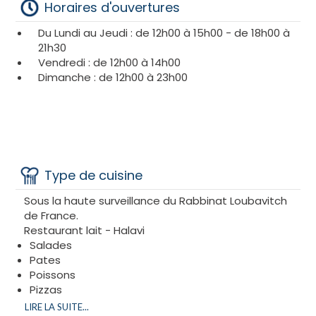
Horaires d'ouvertures
d'une option casher de qualité.
Du Lundi au Jeudi : de 12h00 à 15h00 - de 18h00 à
L'ambiance y est généralement décontractée et
21h30
familiale, reflétant l'esprit convivial des pizzerias
Vendredi : de 12h00 à 14h00
italiennes.
Dimanche : de 12h00 à 23h00
Plutôt pizza ou pâtes ?
Il y en a pour tous les goûts
:
Salade
Antipasti
Pizza (Regina, vegetarian, etc...)
Penne
Type de cuisine
Rigattoni
Sous la haute surveillance du Rabbinat Loubavitch
de France.
Restaurant lait - Halavi
Salades
Pates
Poissons
Pizzas
Raviolis
LIRE LA SUITE...