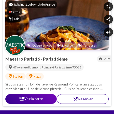
verified
Rabbinat Loubavitch de France
phone
Fermé
restaurant
Lait
share
delivery_dining
Ouvert en Aout
Livraison
Terrasse
local_offer
local_offer
local_offer
Maestro Paris 16
Paris 16ème
visibility
9189
•
location_on
47 Avenue Raymond Poincaré
Paris 16ème
75016
local_pizza
local_pizza
Italien
Pizza
Si vous êtes non loin de l'avenue Raymond Poincaré, arrêtez vous
chez Maestro ! Une délicieuse pizzeria ! Cuisine italienne casher :
Pâtes - pizzas - antipasti. Proche de la Porte Maillot
set_meal
Voir la carte
restaurant_menu
Reserver