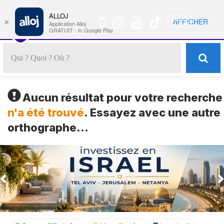
ALLOJ
MENU
🇺🇸
AFFICHER
×
Nav
Application Alloj
GRATUIT - In Google Play
Aucun résultat pour votre recherche
n'a été trouvé
. Essayez avec une autre
orthographe...
Previous