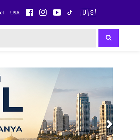
🇺🇸
ël
USA
Next