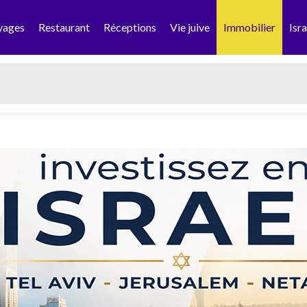
yages
Restaurant
Réceptions
Vie juive
Immobilier
Isra