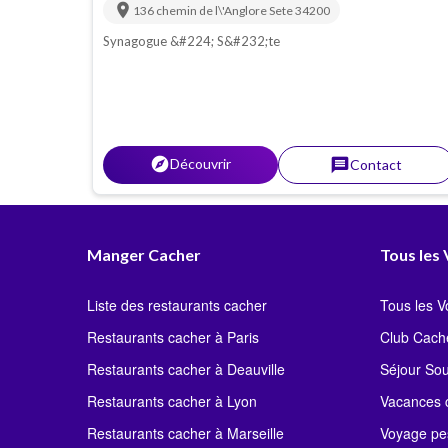
location_on
136 chemin de l\'Anglore
Sete
34200
Synagogue &#224; S&#232;te
explorer
Découvrir
message
Contact
Manger Cacher
Tous les
Liste des restaurants cacher
Tous les 
Restaurants cacher à Paris
Club Cach
Restaurants cacher à Deauville
Séjour So
Restaurants cacher à Lyon
Vacances c
Restaurants cacher à Marseille
Voyage pe