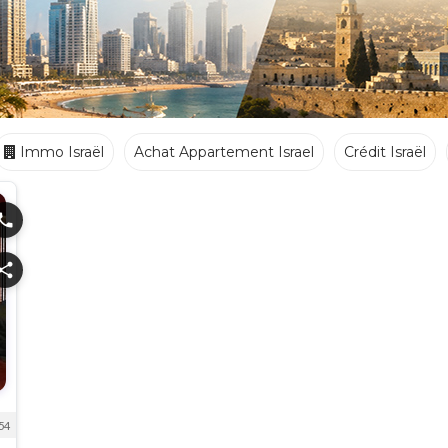
Immo Israël
Achat Appartement Israel
Crédit Israël
Ecoles
Crèches
Traiteurs
hone
hare
54