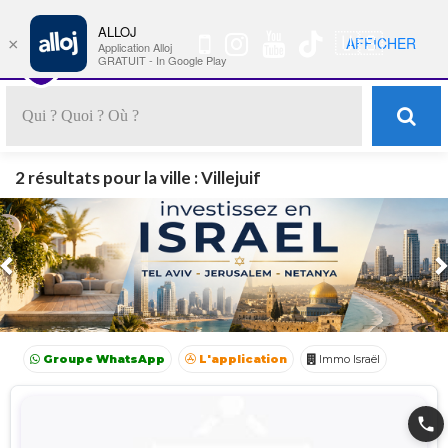
ALLOJ
MENU
🇺🇸
AFFICHER
×
Nav
Application Alloj
GRATUIT - In Google Play
2 résultats pour la ville : Villejuif
Previous
Groupe WhatsApp
L'application
Immo Israël
Achat Appartement Israel
Crédit Israël
Avocat Israël
phone