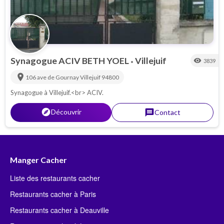
Synagogue ACIV BETH YOEL
Villejuif
visibility
3839
•
location_on
106 ave de Gournay
Villejuif
94800
Synagogue à Villejuif.<br> ACIV.
explorer
Découvrir
message
Contact
Manger Cacher
Liste des restaurants cacher
Restaurants cacher à Paris
Restaurants cacher à Deauville