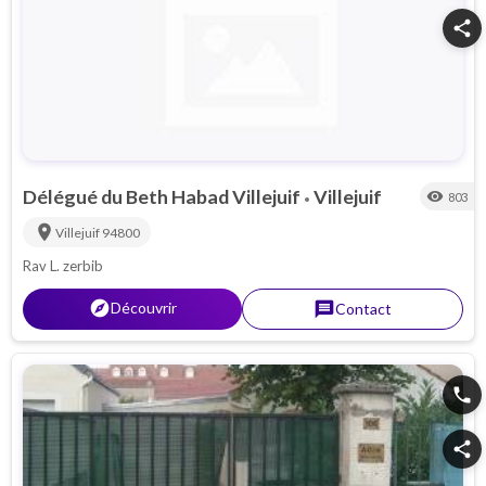
share
Délégué du Beth Habad Villejuif
Villejuif
visibility
803
•
location_on
Villejuif
94800
Rav L. zerbib
explorer
Découvrir
message
Contact
phone
share