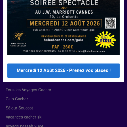
Manger Cacher
Liste des restaurants cacher
Restaurants cacher à Paris
Restaurants cacher à Deauville
Restaurants cacher à Lyon
Restaurants cacher à Marseille
Restaurants cacher Dubaï
Mercredi 12 Août 2026 - Prenez vos places !
Tous les Voyages cacher
Tous les Voyages Cacher
Club Cacher
Séjour Souccot
Vacances cacher ski
Voyage pessah 2024