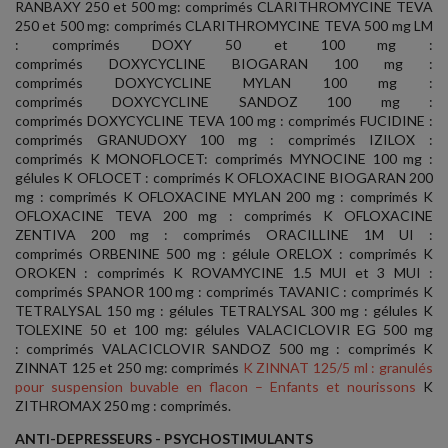
RANBAXY 250 et 500 mg: comprimés CLARITHROMYCINE TEVA
250 et 500 mg: comprimés CLARITHROMYCINE TEVA 500 mg LM
: comprimés DOXY 50 et 100 mg :
comprimés DOXYCYCLINE BIOGARAN 100 mg :
comprimés DOXYCYCLINE MYLAN 100 mg :
comprimés DOXYCYCLINE SANDOZ 100 mg :
comprimés DOXYCYCLINE TEVA 100 mg : comprimés FUCIDINE :
comprimés GRANUDOXY 100 mg : comprimés IZILOX :
comprimés K MONOFLOCET: comprimés MYNOCINE 100 mg :
gélules K OFLOCET : comprimés K OFLOXACINE BIOGARAN 200
mg : comprimés K OFLOXACINE MYLAN 200 mg : comprimés K
OFLOXACINE TEVA 200 mg : comprimés K OFLOXACINE
ZENTIVA 200 mg : comprimés ORACILLINE 1M UI :
comprimés ORBENINE 500 mg : gélule ORELOX : comprimés K
OROKEN : comprimés K ROVAMYCINE 1.5 MUI et 3 MUI :
comprimés SPANOR 100 mg : comprimés TAVANIC : comprimés K
TETRALYSAL 150 mg : gélules TETRALYSAL 300 mg : gélules K
TOLEXINE 50 et 100 mg: gélules VALACICLOVIR EG 500 mg
: comprimés VALACICLOVIR SANDOZ 500 mg : comprimés K
ZINNAT 125 et 250 mg: comprimés
K ZINNAT 125/5 ml : granulés
pour suspension buvable en flacon – Enfants et nourissons
K
ZITHROMAX 250 mg : comprimés.
ANTI-DEPRESSEURS - PSYCHOSTIMULANTS