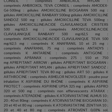
CONSEIL : comprimés AMBROXOL MYLAN :
comprimés AMBROXOL TEVA CONSEIL : comprimés AMODEX-
Gé-500mg : gélules AMOXICILLINE BIOGARAN 500 mg :
gélules AMOXICILLINE RANBAXY 500mg gélules AMOXICILLINE
SANDOZ 500 mg : gélules AMOXICILLINE TEVA 500mg :
gélules AMOXICILLINE/ACIDE CLAVULANIQUE CRISTERS
500 mg/62,5 mg : comprimés AMOXICILLINE/ACIDE
CLAVULANIQUE RANBAXY 500 mg/62,5 mg :
comprimés AMOXICILLINE/ACIDE CLAVULANIQUE TEVA 500
mg/62,5 mg : comprimés K ANAFRANIL 10 et 25 mg :
comprimés ANAFRANIL 75 mg : comprimés ANTADYS :
comprimés K ANTARENE : comprimés ANTIGONE :
comprimés APRANAX : comprimés 275 ; 550 et 750
mg APREPITANT ARROW : gélules APREPITANT BIOGARAN :
gélules APREPITANT MYLAN : gélules APREPITANT SANDOZ :
gélules APREPITANT TEVA 80 mg : gélules ART 50 : gélules K
ARTHROCINE : comprimés ASMELOR NOVOLIZER : poudre pour
inhalation K ASPIRINE DU RHÔNE : comprimés K ASPIRINE
PROTECT : comprimés ASPIRINE UPSA 325 mg : gélules ASPRO
320 et 500 mg : comprimés non effervescents ATARAX :
comprimés ATEPADENE : gélules K ATORVASTATINE ALMUS 10 ;
20 ; 40 et 80mg : comprimés K ATORVASTATINE BIOGARAN 10 ;
20 et 40 et 80 mg : comprimés K ATORVASTATINE ZENTIVA 10 ;
20 et 40 et 80 mg : comprimés ATROVENT 0,03% sol.