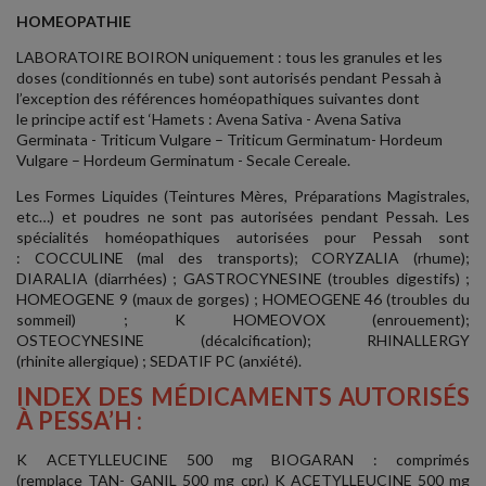
HOMEOPATHIE
LABORATOIRE BOIRON uniquement : tous les granules et les
doses (conditionnés en tube) sont autorisés pendant Pessah à
l’exception des références homéopathiques suivantes dont
le principe actif est ‘Hamets : Avena Sativa - Avena Sativa
Germinata - Triticum Vulgare – Triticum Germinatum- Hordeum
Vulgare – Hordeum Germinatum - Secale Cereale.
Les Formes Liquides (Teintures Mères, Préparations Magistrales,
etc…) et poudres ne sont pas autorisées pendant Pessah. Les
spécialités homéopathiques autorisées pour Pessah sont
: COCCULINE (mal des transports); CORYZALIA (rhume);
DIARALIA (diarrhées) ; GASTROCYNESINE (troubles digestifs) ;
HOMEOGENE 9 (maux de gorges) ; HOMEOGENE 46 (troubles du
sommeil) ; K HOMEOVOX (enrouement);
OSTEOCYNESINE (décalcification); RHINALLERGY
(rhinite allergique) ; SEDATIF PC (anxiété).
INDEX DES MÉDICAMENTS AUTORISÉS
À PESSA’H :
K ACETYLLEUCINE 500 mg BIOGARAN : comprimés
(remplace TAN- GANIL 500 mg cpr.) K ACETYLLEUCINE 500 mg