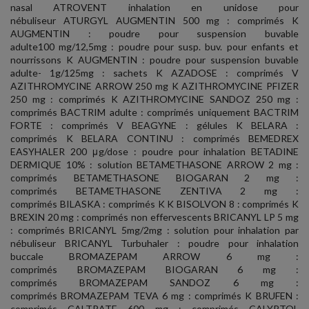
nasal ATROVENT inhalation en unidose pour
nébuliseur ATURGYL AUGMENTIN 500 mg : comprimés K
AUGMENTIN : poudre pour suspension buvable
adulte100 mg/12,5mg : poudre pour susp. buv. pour enfants et
nourrissons K AUGMENTIN : poudre pour suspension buvable
adulte- 1g/125mg : sachets K AZADOSE : comprimés V
AZITHROMYCINE ARROW 250 mg K AZITHROMYCINE PFIZER
250 mg : comprimés K AZITHROMYCINE SANDOZ 250 mg :
comprimés BACTRIM adulte : comprimés uniquement BACTRIM
FORTE : comprimés V BEAGYNE : gélules K BELARA :
comprimés K BELARA CONTINU : comprimés BEMEDREX
EASYHALER 200 μg/dose : poudre pour inhalation BETADINE
DERMIQUE 10% : solution BETAMETHASONE ARROW 2 mg :
comprimés BETAMETHASONE BIOGARAN 2 mg :
comprimés BETAMETHASONE ZENTIVA 2 mg :
comprimés BILASKA : comprimés K K BISOLVON 8 : comprimés K
BREXIN 20 mg : comprimés non effervescents BRICANYL LP 5 mg
: comprimés BRICANYL 5mg/2mg : solution pour inhalation par
nébuliseur BRICANYL Turbuhaler : poudre pour inhalation
buccale BROMAZEPAM ARROW 6 mg :
comprimés BROMAZEPAM BIOGARAN 6 mg :
comprimés BROMAZEPAM SANDOZ 6 mg :
comprimés BROMAZEPAM TEVA 6 mg : comprimés K BRUFEN :
comprimés CALTRATE 600 mg : comprimés CALYPTOL