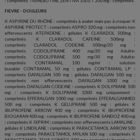
: comprimés TRIMEBUTINE ZENTIVA 100 ET 200 mg : comprimés.
FIEVRE - DOULEURS
K ASPIRINE DU RHÔNE : comprimés à avaler mais pas à croquer K
ASPIRINE PROTECT : comprimés ASPRO 320 mg : comprimés non
effervescents ATEPADENE : gélules K CLARADOL 500mg :
comprimés K CLARADOL CAFEINE 500mg :
comprimés CLARADOL CODEINE 500mg/20 mg :
comprimés CODOLIPRANE 400 mg/20 mg Adulte:
comprimés CODOLIPRANE 500 mg/30 mg Adulte:
comprimés CONTRAMAL 100 mg/ml : solution
buvable CONTRAMAL 50 mg : gélules CONTRAMAL LP :
comprimés DAFALGAN 500 mg : gélules DAFALGAN 500 mg :
comprimés non effervescents DAFALGAN 1000 mg :
comprimés DAFALGAN CODEINE : comprimés K DOLIPRANE 500
mg : comprimés K DOLIPRANE 1000 mg uniquement :
comprimés EFFERALGAN 1000 mg: comprimés EFFERALGANMED
500 mg : comprimés K GELUPRANE 500 mg : gélules K
IBUPROFENE ARROW 400 mg : comprimés K IBUPROFENE
BIOGARAN 400 mg : comprimés K IBUPROFENE SANDOZ 400 mg
: comprimés K IXPRIM : comprimés non effervescents LAMALINE :
gélules K LINDILANE : comprimés K PARACETAMOL ARROW 500
mg : comprimés PARACETAMOL MYLAN 500 mg : comprimés K
PARACETAMOL TEVA CONSEIL 500 mg : comprimés (remplace le