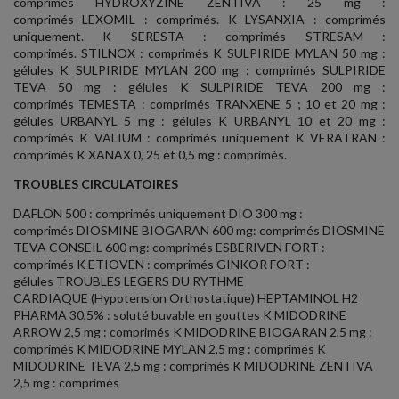
comprimés HYDROXYZINE ZENTIVA : 25 mg :
comprimés LEXOMIL : comprimés. K LYSANXIA : comprimés
uniquement. K SERESTA : comprimés STRESAM :
comprimés. STILNOX : comprimés K SULPIRIDE MYLAN 50 mg :
gélules K SULPIRIDE MYLAN 200 mg : comprimés SULPIRIDE
TEVA 50 mg : gélules K SULPIRIDE TEVA 200 mg :
comprimés TEMESTA : comprimés TRANXENE 5 ; 10 et 20 mg :
gélules URBANYL 5 mg : gélules K URBANYL 10 et 20 mg :
comprimés K VALIUM : comprimés uniquement K VERATRAN :
comprimés K XANAX 0, 25 et 0,5 mg : comprimés.
TROUBLES CIRCULATOIRES
DAFLON 500 : comprimés uniquement DIO 300 mg :
comprimés DIOSMINE BIOGARAN 600 mg: comprimés DIOSMINE
TEVA CONSEIL 600 mg: comprimés ESBERIVEN FORT :
comprimés K ETIOVEN : comprimés GINKOR FORT :
gélules TROUBLES LEGERS DU RYTHME
CARDIAQUE (Hypotension Orthostatique) HEPTAMINOL H2
PHARMA 30,5% : soluté buvable en gouttes K MIDODRINE
ARROW 2,5 mg : comprimés K MIDODRINE BIOGARAN 2,5 mg :
comprimés K MIDODRINE MYLAN 2,5 mg : comprimés K
MIDODRINE TEVA 2,5 mg : comprimés K MIDODRINE ZENTIVA
2,5 mg : comprimés