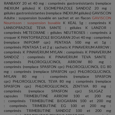
RANBAXY 20 et 40 mg : comprimés gastrorésistants (remplace
INEXIUM gélules) K ESOMEPRAZOLE SANDOZ 20 mg :
gélules gastrorésistantes (remplace INEXIUM gélules) GAVISCON
Adulte : suspension buvable en sachet et en flacon
GAVISCON
Nourrisson : suspension buvable
K KEAL 1g : comprimés K
LANSOPRAZOLE TEVA SANTE : gélules K LANZOR :
comprimés METEOXANE : gélules NEUTROSES : comprimés à
croquer K PANTOPRAZOLE BIOGARAN 20 et 40 mg : comprimés
(remplace INIPOMP cpr.) PENTASA 500 mg et 1g :
comprimés PENTASA 1 et 2 g : sachets K PINAVERIUM ARROW :
comprimés K PINAVERIUM MYLAN : comprimés K PINAVERIUM
SANDOZ : comprimés K PINAVERIUM TEVA SANTE :
comprimés PHLOROGLUCINOL ARROW 80 mg :
comprimés (remplace SPASFON cpr.) PHLOROGLUCINOL EG 80
mg : comprimés (remplace SPASFON cpr.) PHLOROGLUCINOL
MYLAN 80 mg : comprimés (remplace SPASFON
cpr.) PHLOROGLUCINOL TEVA 80 mg : comprimés (remplace
SPASFON cpr.) PHLOROGLUCINOL ZENTIVA 80 mg :
comprimés (remplace SPASFON cpr.) SILIGAZ :
capsules TRIMEBUTINE ARROW 100 et 200 mg
: comprimés TRIMEBUTINE BIOGARAN 100 et 200 mg
: comprimés TRIMEBUTINE EG 100 et 200 mg :
comprimés TRIMEBUTINE SANDOZ 100 et 200 mg