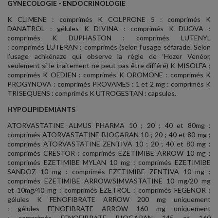
GYNECOLOGIE - ENDOCRINOLOGIE
K CLIMENE : comprimés K COLPRONE 5 : comprimés K
DANATROL : gélules K DIVINA : comprimés K DUOVA :
comprimés K DUPHASTON : comprimés LUTENYL
: comprimés LUTERAN : comprimés (selon l’usage séfarade. Selon
l’usage achkénaze qui observe la règle de ‘Hozer Venéor,
seulement si le traitement ne peut pas être différé) K MISOLFA :
comprimés K OEDIEN : comprimés K OROMONE : comprimés K
PROGYNOVA : comprimés PROVAMES : 1 et 2 mg : comprimés K
TRISEQUENS : comprimés K UTROGESTAN : capsules.
HYPOLIPIDEMIANTS
ATORVASTATINE ALMUS PHARMA 10 ; 20 ; 40 et 80mg :
comprimés ATORVASTATINE BIOGARAN 10 ; 20 ; 40 et 80 mg :
comprimés ATORVASTATINE ZENTIVA 10 ; 20 ; 40 et 80 mg :
comprimés CRESTOR : comprimés EZETIMIBE ARROW 10 mg :
comprimés EZETIMIBE MYLAN 10 mg : comprimés EZETIMIBE
SANDOZ 10 mg : comprimés EZETIMIBE ZENTIVA 10 mg :
comprimés EZETIMIBE ARROW/SIMVASTATINE 10 mg/20 mg
et 10mg/40 mg : comprimés EZETROL : comprimés FEGENOR :
gélules K FENOFIBRATE ARROW 200 mg uniquement
: gélules FENOFIBRATE ARROW 160 mg uniquement
: comprimés FENOFIBRATE BIOGARAN 145 et 160