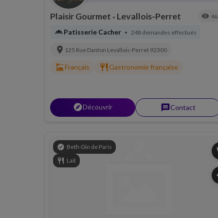
Plaisir Gourmet
Levallois-Perret
visibility
46
•
bakery_dining
Patisserie Cacher
248 demandes effectués
•
location_on
125 Rue Danton
Levallois-Perret
92300
dinner_dining
restaurant
Français
Gastronomie française
explorer
Découvrir
message
Contact
verified
Beth-Din de Paris
p
restaurant
Lait
s