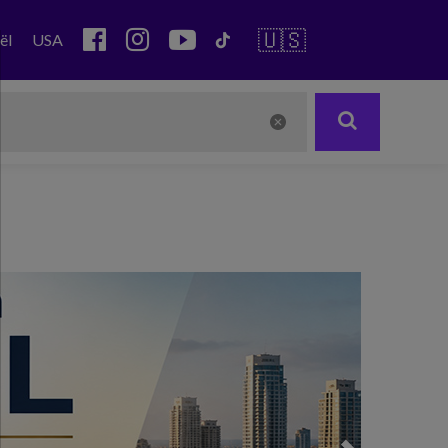
🇺🇸
ël
USA
Next