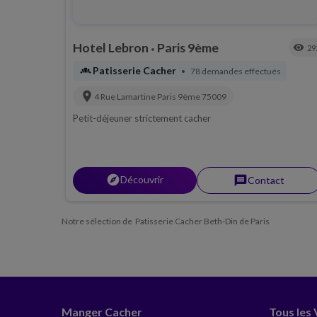
Hotel Lebron
Paris 9ème
visibility
29
•
bakery_dining
Patisserie Cacher
78 demandes effectués
•
location_on
4 Rue Lamartine
Paris 9ème
75009
Petit-déjeuner strictement cacher
explorer
Découvrir
message
Contact
Notre sélection de Patisserie Cacher Beth-Din de Paris
Manger Cacher
Tous les