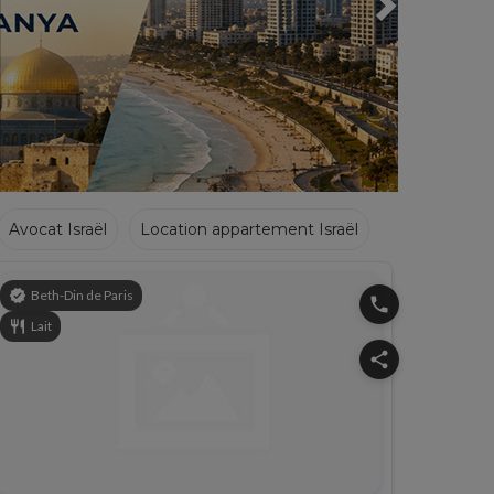
Avocat Israël
Location appartement Israël
verified
Beth-Din de Paris
phone
restaurant
Lait
share