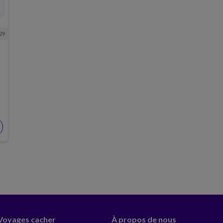
29
 Voyages cacher
À propos de nous