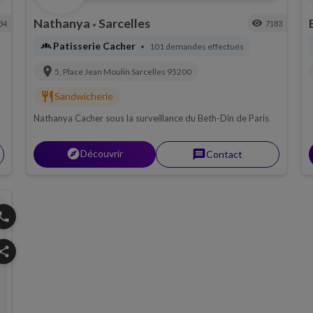
Nathanya
Sarcelles
visibility
34
7183
•
bakery_dining
Patisserie Cacher
101 demandes effectués
•
location_on
5, Place Jean Moulin
Sarcelles
95200
restaurant
Sandwicherie
Nathanya Cacher sous la surveillance du Beth-Din de Paris
explorer
Découvrir
message
Contact
hone
hare