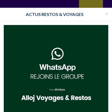
yages
Restaurant
Réceptions
Vie juive
Immobilier
Isra
×
ACTUS RESTOS & VOYAGES
th-Din de Paris