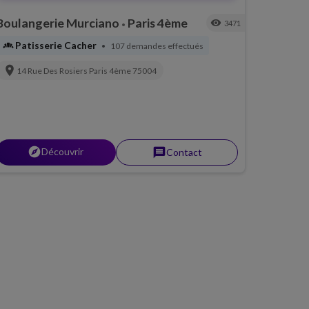
Boulangerie Murciano
Paris 4ème
visibility
3471
•
bakery_dining
Patisserie Cacher
107 demandes effectués
•
location_on
14 Rue Des Rosiers
Paris 4ème
75004
explorer
Découvrir
message
Contact