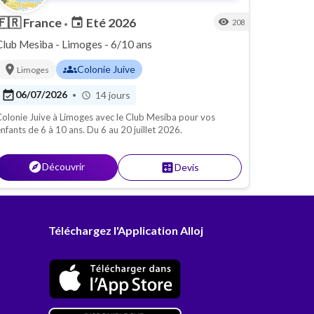
🇫🇷
France
Eté 2026
event
visibility
208
•
Club Mesiba - Limoges - 6/10 ans
location_on
groups
Colonie Juive
Limoges
event_available
06/07/2026
14 jours
•
schedule
olonie Juive à Limoges avec le Club Mesiba pour vos
nfants de 6 à 10 ans. Du 6 au 20 juillet 2026.
explore
Découvrir
calculate
Devis
Téléchargez l'Application Alloj