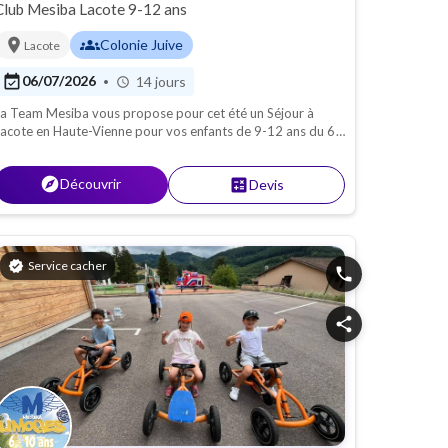
Club Mesiba Lacote 9-12 ans
location_on
groups
Colonie Juive
Lacote
event_available
06/07/2026
14 jours
•
schedule
a Team Mesiba vous propose pour cet été un Séjour à
acote en Haute-Vienne pour vos enfants de 9-12 ans du 6
u 20 Juillet. Des journées bien remplies et inoubliables !
explore
Découvrir
calculate
Devis
verified
Service cacher
phone
share