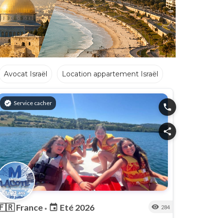
Avocat Israël
Location appartement Israël
verified
Service cacher
phone
share
🇫🇷
France
Eté 2026
event
visibility
284
•