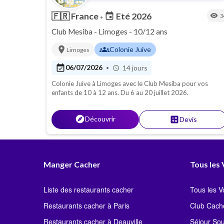
🇫🇷
France
Eté 2026
event
visibility
3
•
Club Mesiba - Limoges - 10/12 ans
location_on
groups
Colonie Juive
Limoges
event_available
06/07/2026
14 jours
•
schedule
Colonie Juive à Limoges avec le Club Mesiba pour vos
enfants de 10 à 12 ans. Du 6 au 20 juillet 2026.
explore
Découvrir
calculate
Devis
Manger Cacher
Tous les
Liste des restaurants cacher
Tous les 
Restaurants cacher à Paris
Club Cach
Restaurants cacher à Deauville
Séjour So