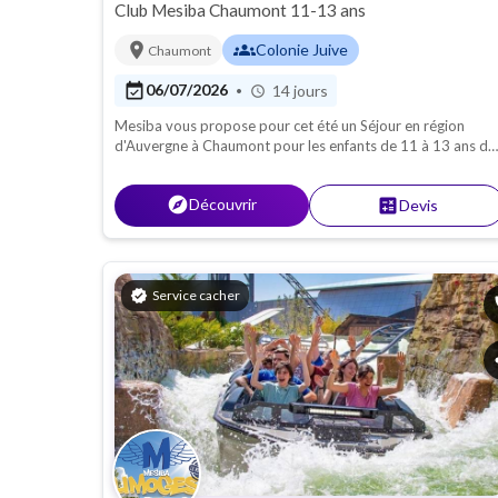
Club Mesiba Chaumont 11-13 ans
location_on
groups
Colonie Juive
Chaumont
event_available
06/07/2026
14 jours
•
schedule
Mesiba vous propose pour cet été un Séjour en région
d'Auvergne à Chaumont pour les enfants de 11 à 13 ans du
6 au 20 Juillet. Des activités, des jeux, des sorties sont
organisés pour de superbes vacances !
explore
Découvrir
calculate
Devis
verified
Service cacher
p
s