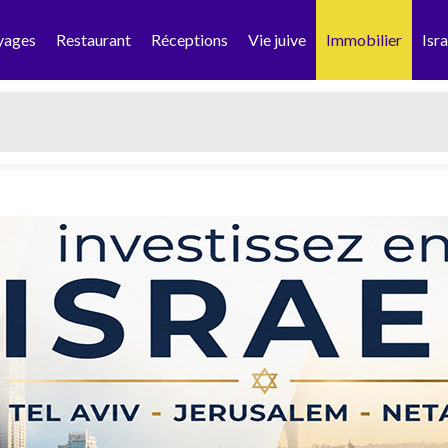
yages
Restaurant
Réceptions
Vie juive
Immobilier
Isra