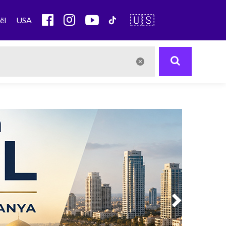
🇺🇸
ël
USA
Next