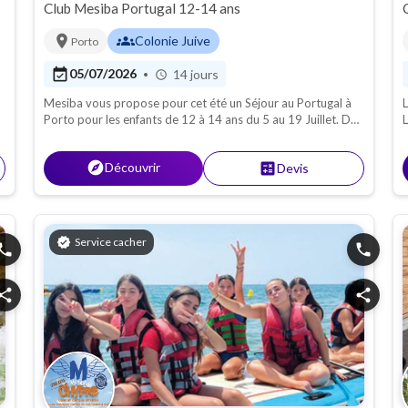
Club Mesiba Portugal 12-14 ans
location_on
groups
Colonie Juive
Porto
event_available
05/07/2026
14 jours
•
schedule
Mesiba vous propose pour cet été un Séjour au Portugal à
L
Porto pour les enfants de 12 à 14 ans du 5 au 19 Juillet. Des
L
activités, des jeux, des sorties sont organisés pour de belles
a
vacances !
explore
Découvrir
calculate
Devis
verified
Service cacher
hone
phone
hare
share