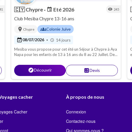
🇨🇾
Chypre
Eté 2026
event
visibility
41
245
•
Club Mesiba Chypre 13-16 ans
location_on
groups
Colonie Juive
Chypre
event_available
08/07/2026
14 jours
•
schedule
Mesiba vous propose pour cet été un Séjour à Chypre à Aya
C
Napa pour les enfants de 13 à 16 ans du 8 au 22 Juillet. Des
e
activités, des jeux, des sorties sont organisés pour de belles
vacances !
explore
Découvrir
calculate
Devis
 Voyages cacher
À propos de nous
Voyages Cacher
Connexion
er
Contactez-nous
uccot
Qui sommes-nous ?