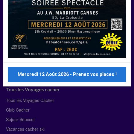
Manger Cacher
Liste des restaurants cacher
Restaurants cacher à Paris
Restaurants cacher à Deauville
Restaurants cacher à Lyon
Restaurants cacher à Marseille
Restaurants cacher Dubaï
Mercredi 12 Août 2026 - Prenez vos places !
Tous les Voyages cacher
Tous les Voyages Cacher
Club Cacher
Séjour Souccot
Vacances cacher ski