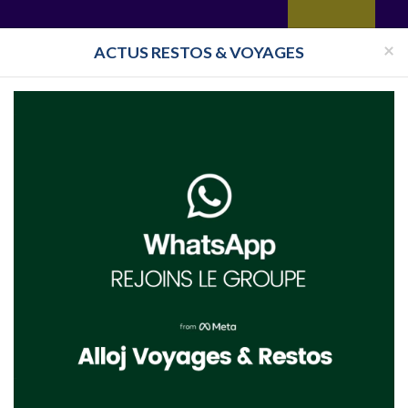
yages
Restaurant
Réceptions
Vie juive
Immobilier
Isra
×
ACTUS RESTOS & VOYAGES
Pays
Toutes les surveillances
ue du Sud
Fébruary 2025 Johannesburg
esburg