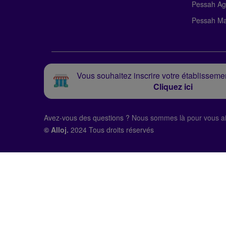
Pessah Ag
Pessah Ma
Vous souhaitez inscrire votre établissemen
Cliquez ici
Avez-vous des questions ?
Nous sommes là pour vous ai
© Alloj.
2024 Tous droits réservés