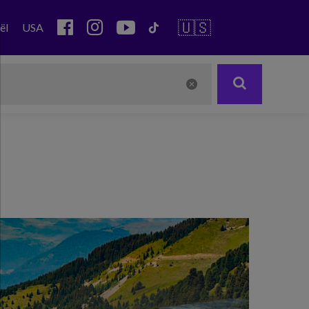
🇺🇸
ël
USA
Next