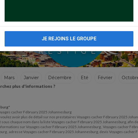
JE REJOINS LE GROUPE
Mars
Janvier
Décembre
Eté
Février
Octobr
rchez plus d'informations ?
sburg"
ge Voyages cacher Fébruary 2025 Johannesburg
s voulez avoir plus de détail sur nos prestataires Voyages cacher Fébruary 2025 Joha
 situé sous chaque nom dans la liste Voyages cacher Fébruary 2025 Johannesburg, afin d
 informations sur Voyages cacher Fébruary 2025 Johannesburg , Voyages cacher Fébr
urg , adresse Voyages cacher Fébruary 2025 Johannesburg, devis Voyages cacher F