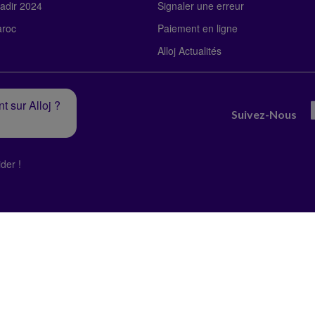
adir 2024
Signaler une erreur
roc
Paiement en ligne
Alloj Actualités
t sur Alloj ?
Suivez-Nous
der !