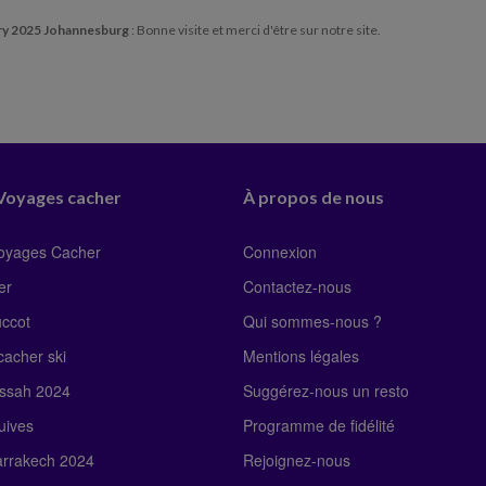
ry 2025 Johannesburg
: Bonne visite et merci d'être sur notre site.
 Voyages cacher
À propos de nous
Voyages Cacher
Connexion
er
Contactez-nous
uccot
Qui sommes-nous ?
acher ski
Mentions légales
ssah 2024
Suggérez-nous un resto
uives
Programme de fidélité
rrakech 2024
Rejoignez-nous