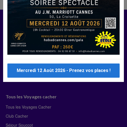
Manger Cacher
Liste des restaurants cacher
Restaurants cacher à Paris
Restaurants cacher à Deauville
Restaurants cacher à Lyon
Restaurants cacher à Marseille
Mercredi 12 Août 2026 - Prenez vos places !
Restaurants cacher Dubaï
Tous les Voyages cacher
Tous les Voyages Cacher
Club Cacher
Séjour Souccot