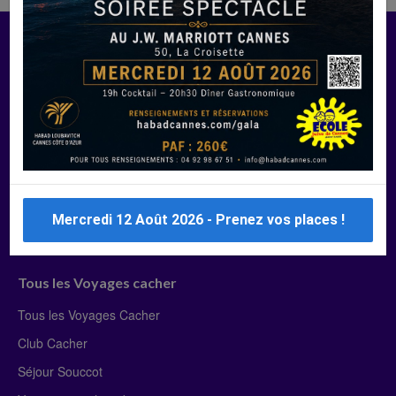
Manger Cacher
Liste des restaurants cacher
Restaurants cacher à Paris
Restaurants cacher à Deauville
Restaurants cacher à Lyon
Restaurants cacher à Marseille
Mercredi 12 Août 2026 - Prenez vos places !
Restaurants cacher Dubaï
Tous les Voyages cacher
Tous les Voyages Cacher
Club Cacher
Séjour Souccot