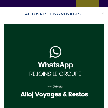
yages
Restaurant
Réceptions
Vie juive
Immobilier
Isra
×
ACTUS RESTOS & VOYAGES
Pays
Toutes les surveillances
Pessah 2027 Limassol
l