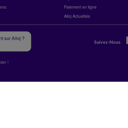
roc
Paiement en ligne
Alloj Actualités
t sur Alloj ?
Suivez-Nous
der !