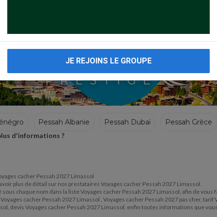
JE REJOINS LE GROUPE
énégro
Pessah Albanie
Pessah Dubaï
Pessah Grèce
lus d'informations ?
ël
Pessah Chypre
Pessah Espagne
e Voyages cacher Pessah 2027 Limassol
 avoir plus de détail sur nos prestataires Voyages cacher Pessah 2027 Limassol.
situé sous chaque nom dans la liste Voyages cacher Pessah 2027 Limassol, afin de vous
ur Voyages cacher Pessah 2027 Limassol , Voyages cacher Pessah 2027 pas cher, tari
ol, devis Voyages cacher Pessah 2027 Limassol, enfin toutes informations que vous