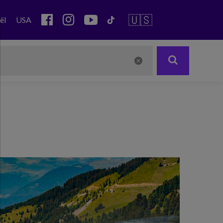
🇺🇸
ël
USA
Next