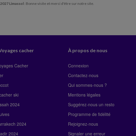
 2027 Limassol
: Bonne visite et merci d'être sur notre site.
 Voyages cacher
À propos de nous
Voyages Cacher
Connexion
er
Contactez-nous
uccot
Qui sommes-nous ?
acher ski
Mentions légales
ssah 2024
Suggérez-nous un resto
uives
Programme de fidélité
rrakech 2024
Rejoignez-nous
adir 2024
Signaler une erreur