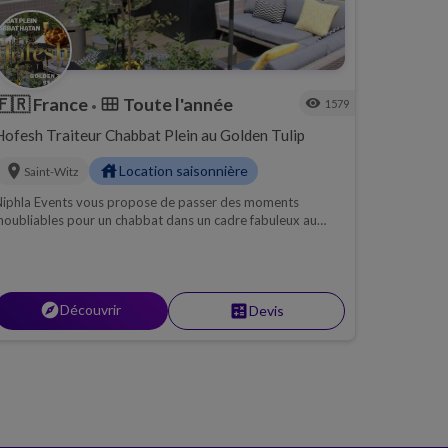
🇫🇷
France
Toute l'année
calendar_view_month
visibility
1579
•
Hofesh Traiteur Chabbat Plein au Golden Tulip
location_on
house
Location saisonnière
Saint-Witz
Niphla Events vous propose de passer des moments
noubliables pour un chabbat dans un cadre fabuleux au
olden Tulip.
explore
Découvrir
calculate
Devis