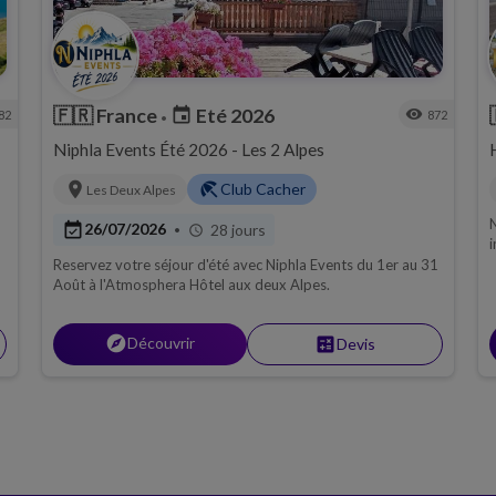
🇫🇷
France
Eté 2026
event
visibility
82
872
•
Niphla Events Été 2026 - Les 2 Alpes
location_on
beach_access
Club Cacher
Les Deux Alpes
event_available
26/07/2026
28 jours
•
schedule
i
G
Reservez votre séjour d'été avec Niphla Events du 1er au 31
Août à l'Atmosphera Hôtel aux deux Alpes.
explore
Découvrir
calculate
Devis