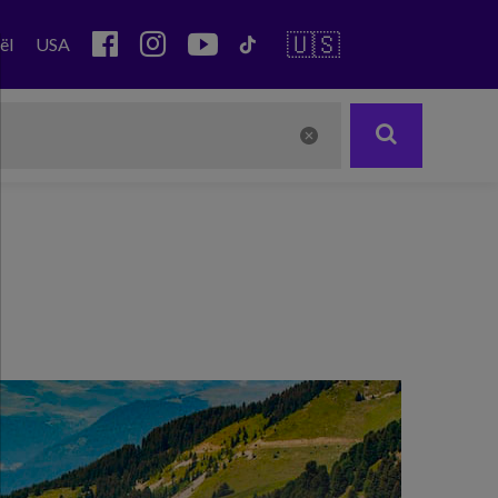
🇺🇸
ël
USA
Next