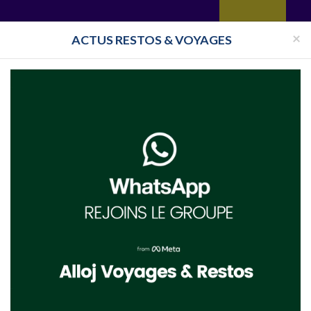
yages
Restaurant
Réceptions
Vie juive
Immobilier
Isra
×
ACTUS RESTOS & VOYAGES
Pays
Toutes les surveillances
 Ephraim Cremisi