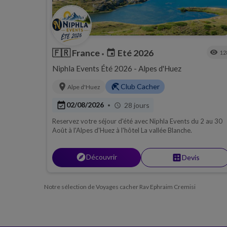
🇫🇷
France
Eté 2026
event
visibility
12
•
Niphla Events Été 2026 - Alpes d'Huez
location_on
beach_access
Club Cacher
Alpe d'Huez
event_available
02/08/2026
28 jours
•
schedule
Reservez votre séjour d'été avec Niphla Events du 2 au 30
Août à l'Alpes d'Huez à l'hôtel La vallée Blanche.
explore
Découvrir
calculate
Devis
Notre sélection de Voyages cacher Rav Ephraim Cremisi