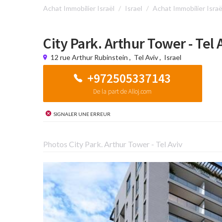
Achat Immobilier Israël
Israel
Achat Immobilier Israë
City Park. Arthur Tower - Tel 
12 rue Arthur Rubinstein
,
Tel Aviv
,
Israel
+972505337143
De la part de Alloj.com
Signaler une erreur
Photos City Park. Arthur Tower - Tel Aviv