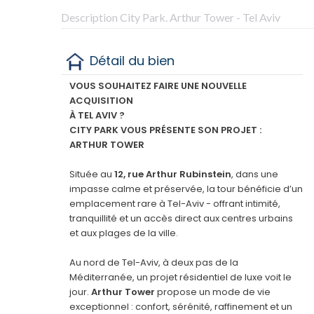
Description City Park. Arthur Tower - Tel Aviv
Détail du bien
VOUS SOUHAITEZ FAIRE UNE NOUVELLE
ACQUISITION
À TEL AVIV ?
CITY PARK VOUS PRÉSENTE SON PROJET :
ARTHUR TOWER
Située au
12, rue Arthur Rubinstein
, dans une
impasse calme et préservée, la tour bénéficie d’un
emplacement rare à Tel-Aviv - offrant intimité,
tranquillité et un accès direct aux centres urbains
et aux plages de la ville.
Au nord de Tel-Aviv, à deux pas de la
Méditerranée, un projet résidentiel de luxe voit le
jour.
Arthur Tower
propose un mode de vie
exceptionnel : confort, sérénité, raffinement et un