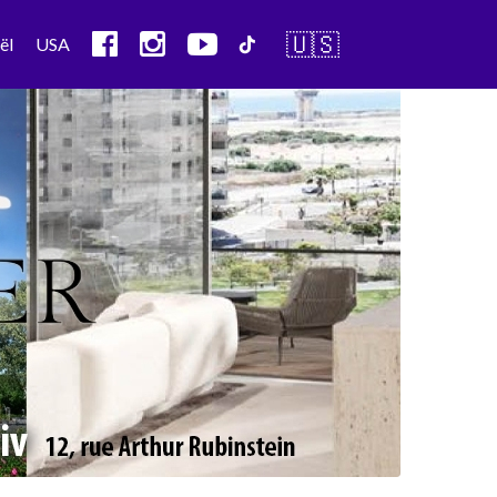
🇺🇸
ël
USA