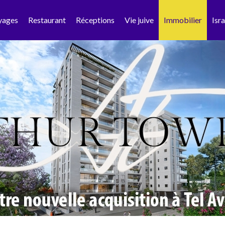
yages
Restaurant
Réceptions
Vie juive
Immobilier
Isra