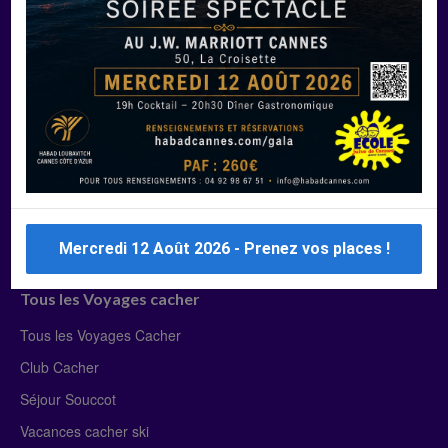
Manger Cacher
Liste des restaurants cacher
Restaurants cacher à Paris
Restaurants cacher à Deauville
Restaurants cacher à Lyon
Restaurants cacher à Marseille
Restaurants cacher Dubaï
Mercredi 12 Août 2026 - Prenez vos places !
Tous les Voyages cacher
Tous les Voyages Cacher
Club Cacher
Séjour Souccot
Vacances cacher ski