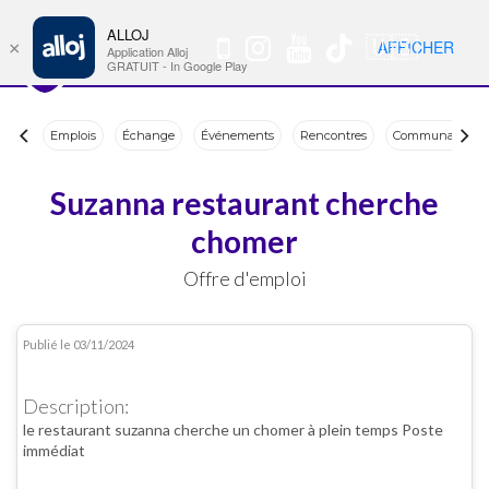
ALLOJ
MENU
🇺🇸
AFFICHER
×
Nav
Application Alloj
GRATUIT - In Google Play
Emplois
Échange
Événements
Rencontres
Communauté
Suzanna restaurant cherche
chomer
Offre d'emploi
Publié le 03/11/2024
PA-0013
Description:
le restaurant suzanna cherche un chomer à plein temps Poste
immédiat