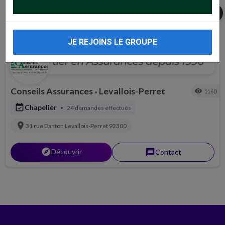
share
JE REJOINS LE GROUPE
Conseils Assurances
Levallois-Perret
visibility
1160
•
event_available
Chapelier
24 demandes effectués
•
location_on
31 rue Danton
Levallois-Perret
92300
explorer
Découvrir
message
Contact