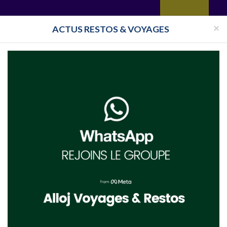
yages
Restaurant
Réceptions
Vie juive
Immobilier
Isra
×
ACTUS RESTOS & VOYAGES