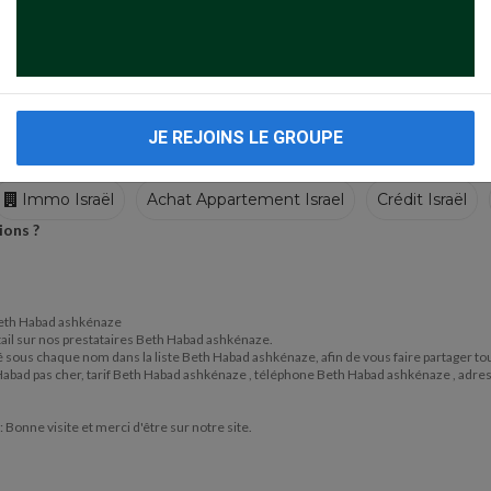
JE REJOINS LE GROUPE
Immo Israël
Achat Appartement Israel
Crédit Israël
ions ?
Ecoles
Crèches
Traiteurs
e Beth Habad ashkénaze
étail sur nos prestataires Beth Habad ashkénaze.
situé sous chaque nom dans la liste Beth Habad ashkénaze, afin de vous faire partager 
Habad pas cher, tarif Beth Habad ashkénaze , téléphone Beth Habad ashkénaze , adr
: Bonne visite et merci d'être sur notre site.