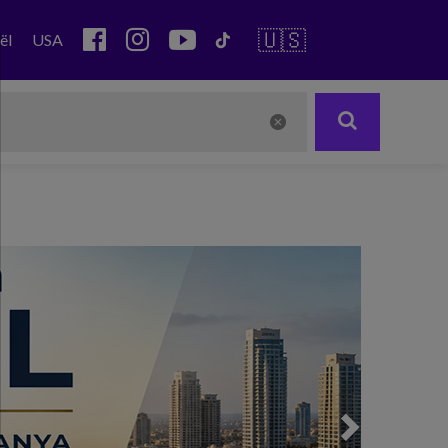
🇺🇸
ël
USA
Next