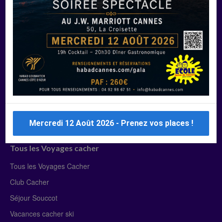
Manger Cacher
Liste des restaurants cacher
Restaurants cacher à Paris
Restaurants cacher à Deauville
Restaurants cacher à Lyon
Restaurants cacher à Marseille
Restaurants cacher Dubaï
Mercredi 12 Août 2026 - Prenez vos places !
Tous les Voyages cacher
Tous les Voyages Cacher
Club Cacher
Séjour Souccot
Vacances cacher ski