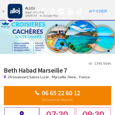
ALLOJ
MENU
🇺🇸
AFFICHER
×
Groupe
Nav
Application Alloj
WhatsApp
GRATUIT - In Google Play
1341 Vues
Beth Habad Marseille 7
24 boulevard Sainte Lucie
,
Marseille 7ème
,
France
06 65 22 60 12
De la part de Alloj.com
07:30
09:30