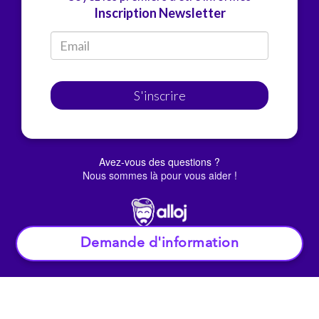
Inscription Newsletter
S'inscrire
Avez-vous des questions ?
Nous sommes là pour vous aider !
Demande d'information
© Alloj.
2022 Tous droits réservés