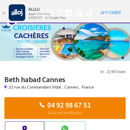
ALLOJ
MENU
🇺🇸
AFFICHER
×
Groupe
Nav
Application Alloj
WhatsApp
GRATUIT - In Google Play
2190 Vues
Beth habad Cannes
22 rue du Commandant Vidal
,
Cannes
,
France
04 92 98 67 51
De la part de Alloj.com