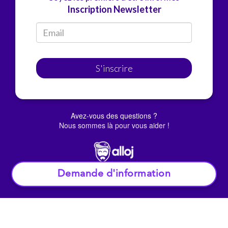
Inscription Newsletter
S'inscrire
Avez-vous des questions ?
Nous sommes là pour vous aider !
Demande d'information
© Alloj.
2022 Tous droits réservés