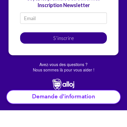
Inscription Newsletter
S'inscrire
Avez-vous des questions ?
Nous sommes là pour vous aider !
Demande d'information
© Alloj.
2022 Tous droits réservés