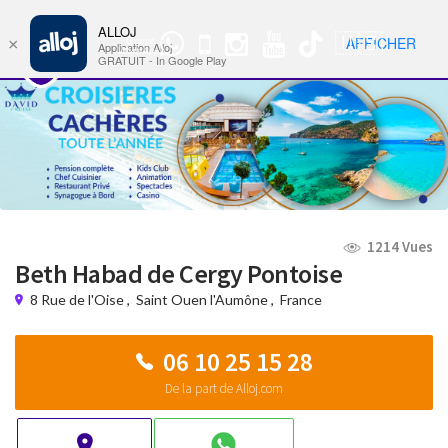
ALLOJ
MENU
🇺🇸
AFFICHER
×
Groupe
Nav
Application Alloj
WhatsApp
GRATUIT - In Google Play
1214 Vues
Beth Habad de Cergy Pontoise
8 Rue de l'Oise
,
Saint Ouen l'Aumône
,
France
06 10 25 15 28
De la part de Alloj.com