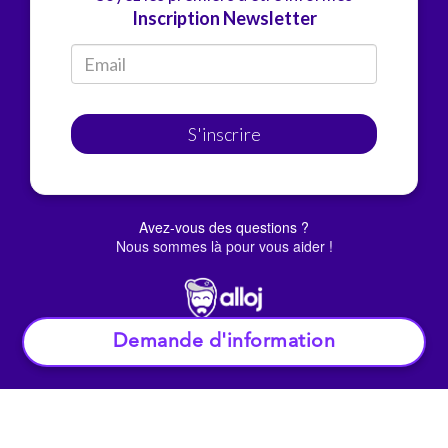
Inscription Newsletter
S'inscrire
Avez-vous des questions ?
Nous sommes là pour vous aider !
Demande d'information
© Alloj.
2022 Tous droits réservés