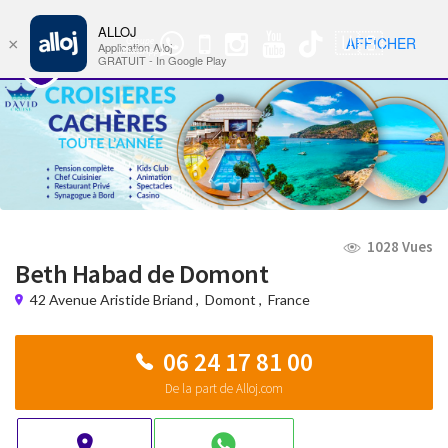
ALLOJ
MENU
🇺🇸
AFFICHER
×
Groupe
Nav
Application Alloj
WhatsApp
GRATUIT - In Google Play
1028 Vues
Beth Habad de Domont
42 Avenue Aristide Briand
,
Domont
,
France
06 24 17 81 00
De la part de Alloj.com