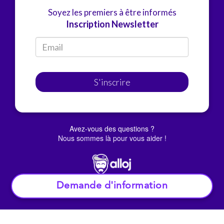
Soyez les premiers à être informés
Inscription Newsletter
S'inscrire
Avez-vous des questions ?
Nous sommes là pour vous aider !
Demande d'information
© Alloj.
2022 Tous droits réservés