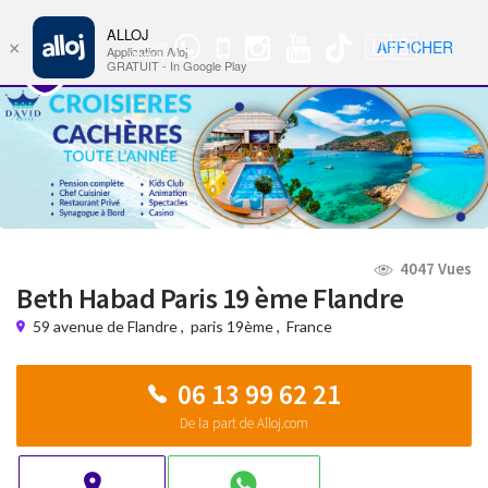
ALLOJ
MENU
🇺🇸
AFFICHER
×
Groupe
Nav
Application Alloj
WhatsApp
GRATUIT - In Google Play
4047 Vues
Beth Habad Paris 19 ème Flandre
59 avenue de Flandre
,
paris 19ème
,
France
06 13 99 62 21
De la part de Alloj.com