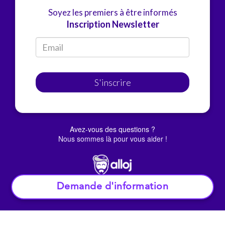
Soyez les premiers à être informés
Inscription Newsletter
S'inscrire
Avez-vous des questions ?
Nous sommes là pour vous aider !
Demande d'information
© Alloj.
2022 Tous droits réservés