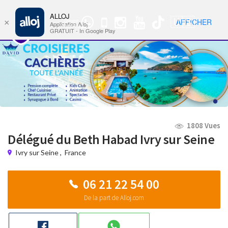
ALLOJ
MENU
🇺🇸
AFFICHER
×
Groupe
Nav
Application Alloj
WhatsApp
GRATUIT - In Google Play
1808 Vues
Délégué du Beth Habad Ivry sur Seine
Ivry sur Seine
,
France
06 21 22 54 00
De la part de Alloj.com