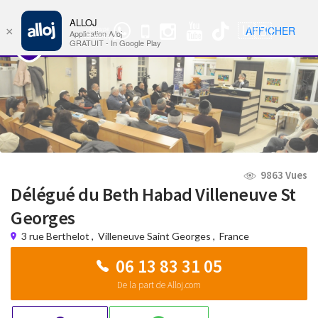
ALLOJ
MENU
🇺🇸
AFFICHER
×
Groupe
Nav
Application Alloj
WhatsApp
GRATUIT - In Google Play
9863 Vues
Délégué du Beth Habad Villeneuve St
Georges
3 rue Berthelot
,
Villeneuve Saint Georges
,
France
06 13 83 31 05
De la part de Alloj.com