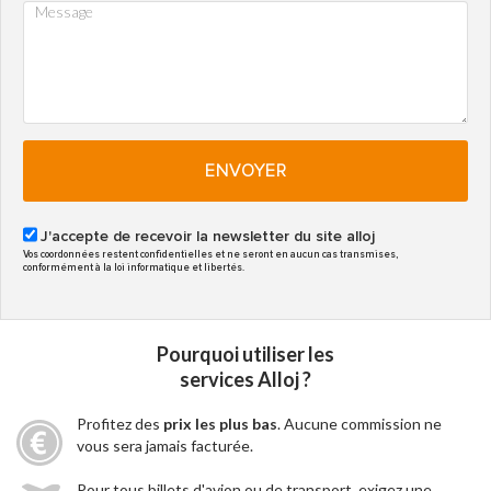
ENVOYER
J'accepte de recevoir la newsletter du site alloj
Vos coordonnées restent confidentielles et ne seront en aucun cas transmises,
conformément à la loi informatique et libertés.
Pourquoi utiliser les
services Alloj ?
Profitez des
prix les plus bas
. Aucune commission ne
vous sera jamais facturée.
Pour tous billets d'avion ou de transport, exigez une