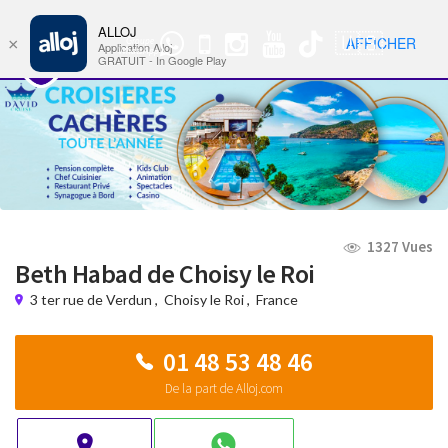
ALLOJ
MENU
🇺🇸
AFFICHER
×
Groupe
Nav
Application Alloj
WhatsApp
GRATUIT - In Google Play
1327 Vues
Beth Habad de Choisy le Roi
3 ter rue de Verdun
,
Choisy le Roi
,
France
01 48 53 48 46
De la part de Alloj.com