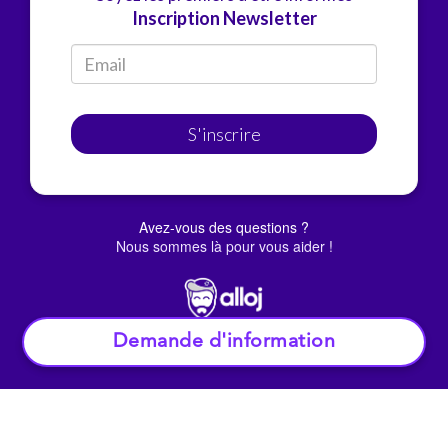
Inscription Newsletter
S'inscrire
Avez-vous des questions ?
Nous sommes là pour vous aider !
Demande d'information
© Alloj.
2022 Tous droits réservés