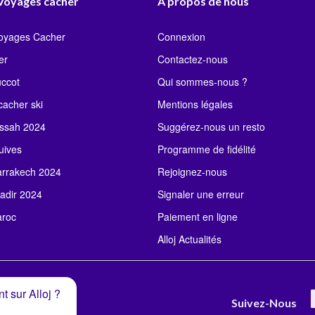
 Voyages cacher
À propos de nous
Voyages Cacher
Connexion
er
Contactez-nous
uccot
Qui sommes-nous ?
acher ski
Mentions légales
ssah 2024
Suggérez-nous un resto
uives
Programme de fidélité
rrakech 2024
Rejoignez-nous
adir 2024
Signaler une erreur
roc
Paiement en ligne
Alloj Actualités
t sur Alloj ?
Suivez-Nous