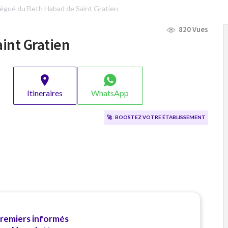
égué du Beth Habad de Saint Gratien
820 Vues
int Gratien
Itineraires
WhatsApp
🚀
Boostez votre établissement
premiers informés