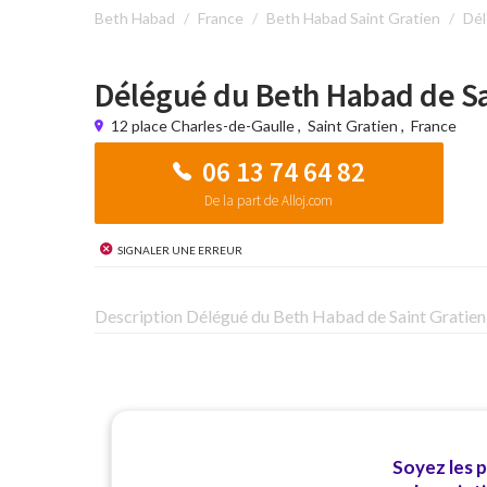
Beth Habad
France
Beth Habad Saint Gratien
Dél
Délégué du Beth Habad de Sa
12 place Charles-de-Gaulle
,
Saint Gratien
,
France
06 13 74 64 82
De la part de Alloj.com
Signaler une erreur
Description Délégué du Beth Habad de Saint Gratien
Soyez les 