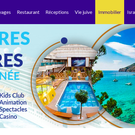
yages
Restaurant
Réceptions
Vie juive
Immobilier
Isra