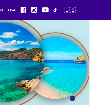
🇺🇸
ël
USA