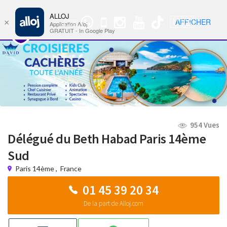
ALLOJ
MENU
🇺🇸
AFFICHER
×
Groupe
Nav
Application Alloj
WhatsApp
GRATUIT - In Google Play
954 Vues
Délégué du Beth Habad Paris 14ème
Sud
Paris 14ème
,
France
01 45 39 20 34
De la part de Alloj.com