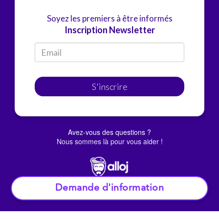
Soyez les premiers à être informés
Inscription Newsletter
S'inscrire
Avez-vous des questions ?
Nous sommes là pour vous aider !
Demande d'information
© Alloj.
2022 Tous droits réservés