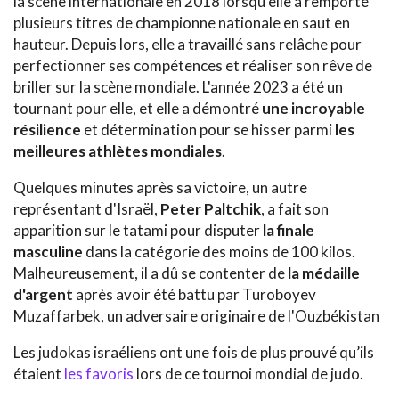
la scène internationale en 2018 lorsqu'elle a remporté
plusieurs titres de championne nationale en saut en
hauteur. Depuis lors, elle a travaillé sans relâche pour
perfectionner ses compétences et réaliser son rêve de
briller sur la scène mondiale. L'année 2023 a été un
tournant pour elle, et elle a démontré
une incroyable
résilience
et détermination pour se hisser parmi
les
meilleures athlètes mondiales
.
Quelques minutes après sa victoire, un autre
représentant d'Israël,
Peter Paltchik
, a fait son
apparition sur le tatami pour disputer
la finale
masculine
dans la catégorie des moins de 100 kilos.
Malheureusement, il a dû se contenter de
la médaille
d'argent
après avoir été battu par Turoboyev
Muzaffarbek, un adversaire originaire de l'Ouzbékistan
Les judokas israéliens ont une fois de plus prouvé qu’ils
étaient
les favoris
lors de ce tournoi mondial de judo.