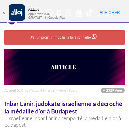
ALLOJ
MENU
🇺🇸
AFFICHER
×
Chat
Nav
Application Alloj
WhatsApp
GRATUIT - In Google Play
J'ai un projet immobilier à faire connaître
Accueil Du Blog
/
Actualité
/
Israel
/
News
/
Sport
2329 Vues
Inbar Lanir, judokate israélienne a décroché
la médaille d’or à Budapest
L'israelienne Inbar Lanir a remporté la médaille d'or à
Budapest