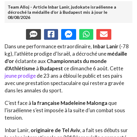
Team Alloj - Article Inbar Lanir, judokate israélienne a
décroché la médaille d’or à Budapest mis à jour le
08/08/2026
Dans une performance extraordinaire,
Inbar Lanir
(-78
kg), l'athlète prodige d'Israël, a décroché une
médaille
d'or
éclatante aux
Championnats du monde
d'Athlétisme
à
Budapest
ce dimanche 6 août. Cette
jeune prodige
de 23 ans a ébloui le public et ses pairs
avec une prestation spectaculaire qui restera gravée
dans les annales du sport.
C’est face à
la française
Madeleine Malonga
que
l'israélienne s’est imposée à la suite d’un combat sous
tension.
Inbar Lanir,
originaire de Tel Aviv
, a fait ses débuts sur