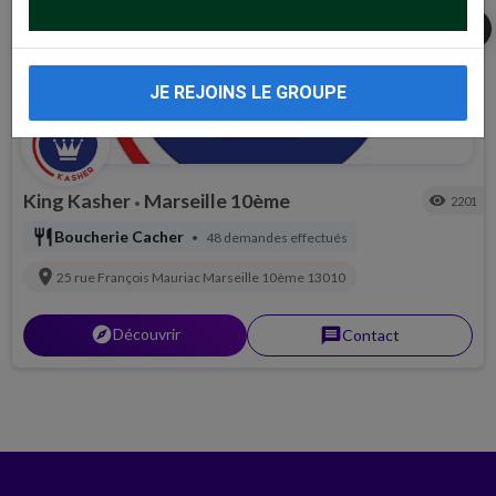
share
JE REJOINS LE GROUPE
King Kasher
Marseille 10ème
visibility
2201
•
restaurant
Boucherie Cacher
48 demandes effectués
•
location_on
25 rue François Mauriac
Marseille 10ème
13010
explorer
Découvrir
message
Contact